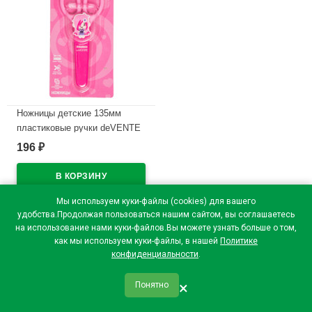
Ножницы детские 135мм
пластиковые ручки deVENTE
НикоНико (NicoNico:-))
196
₽
розовые защитный футляр
арт.8010326
В наличии
Мы используем куки-файлы (cookies) для вашего
удобства.Продолжая пользоваться нашим сайтом, вы соглашаетесь
на использование нами куки-файлов.Вы можете узнать больше о том,
как мы используем куки-файлы, в нашей
Политике
конфиденциальности
.
×
Понятно
qr_code
home
favorite
verified
person
Главная
Закладки
Мои купоны
Профиль