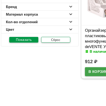
Бренд
Материал корпуса
Кол-во отделений
Цвет
Органайзе
пластиков
Сброс
многофунк
deVENTE У
В наличи
(Universal)
32,5x30,4x
912
₽
белый арт.