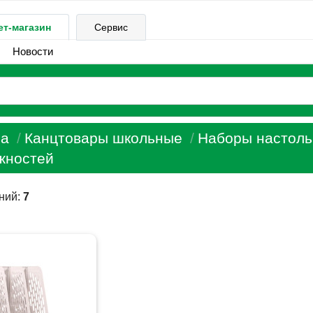
ет-магазин
Сервис
Новости
а
Канцтовары школьные
Наборы настоль
жностей
ений:
7