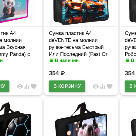
тик А4
Сумка пластик А4
Сумк
а молнии
deVENTE на молнии
deV
ма Вкусная
ручка-тесьма Быстрый
ручк
mmy Panda) с
Или Последний (Fast Or
Роб
и
В наличии
В
ем арт.8057502
Last) 3D с расширением
(Rob
арт.8057551
расш
354
₽
35
visibility
equalizer
favorite
visibility
equalizer
favorite