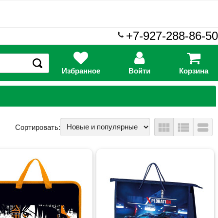
+7-927-288-86-50
Избранное
Войти
Корзина
view_module
view_list
view_stream
Сортировать: