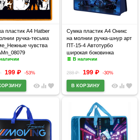
а пластик А4 Hatber
Сумка пластик А4 Оникс
олнии ручка-тесьма
на молнии ручка-шнур арт
ме_Нежные чувства
ПТ-15-4 Автотурбо
AMn_08079
широкая боковинка
 наличии
В наличии
199
₽
199
₽
₽
-53%
288
₽
-30%
visibility
equalizer
favorite
visibility
equalizer
favorite