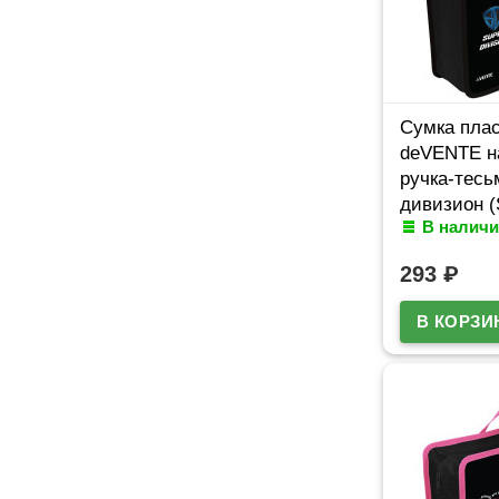
Сумка плас
deVENTE н
ручка-тес
дивизион (S
В наличи
с расшире
арт.805751
293
₽