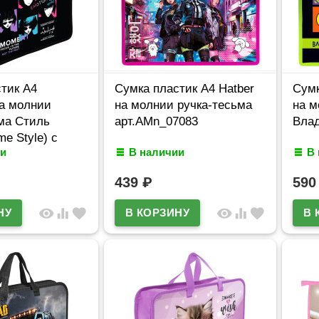
тик А4
Сумка пластик А4 Hatber
Сумк
а молнии
на молнии ручка-тесьма
на м
ма Стиль
арт.AMn_07083
Влад
e Style) с
и
В наличии
В
ем арт.8057538
439
₽
59
visibility
equalizer
favorite
visibility
equalizer
favorite