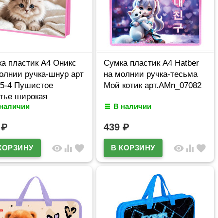
а пластик А4 Оникс
Сумка пластик А4 Hatber
олнии ручка-шнур арт
на молнии ручка-тесьма
5-4 Пушистое
Мой котик арт.AMn_07082
тье широкая
 наличии
В наличии
винка
9
₽
439
₽
visibility
equalizer
favorite
visibility
equalizer
favorite