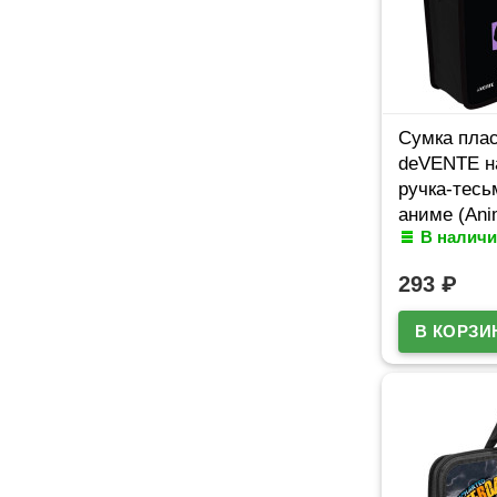
Сумка плас
deVENTE н
ручка-тесь
аниме (Anim
В наличи
расширени
293
₽