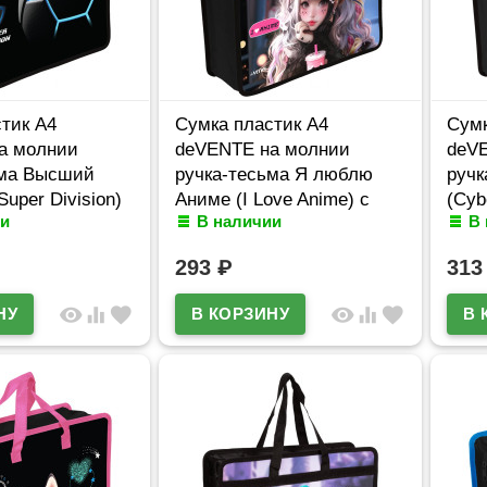
тик А4
Сумка пластик А4
Сумк
а молнии
deVENTE на молнии
deV
ьма Высший
ручка-тесьма Я люблю
ручк
uper Division)
Аниме (I Love Anime) с
(Cyb
и
В наличии
В
нием
расширением арт.8057511
арт.
0
293
₽
31
visibility
equalizer
favorite
visibility
equalizer
favorite