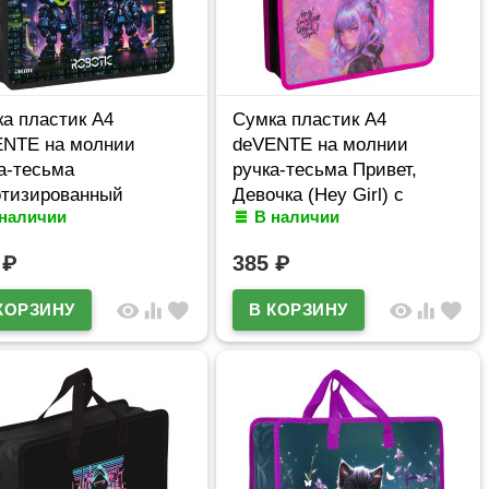
а пластик А4
Сумка пластик А4
ENTE на молнии
deVENTE на молнии
а-тесьма
ручка-тесьма Привет,
отизированный
Девочка (Hey Girl) с
 наличии
В наличии
otic) 3D с
расширением арт.8057501
ирением арт.8057552
4
₽
385
₽
visibility
equalizer
favorite
visibility
equalizer
favorite