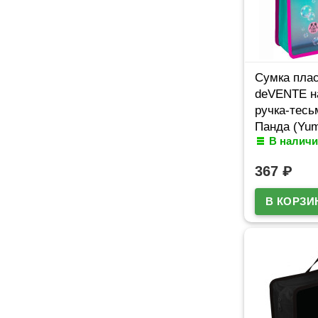
Сумка плас
deVENTE н
ручка-тесь
Панда (Yu
В наличи
расширени
367
₽