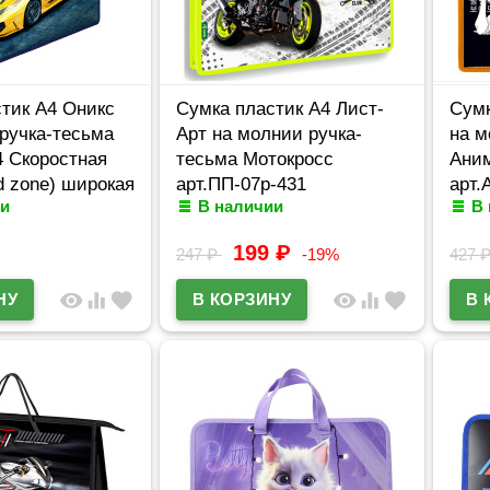
тик А4 Оникс
Сумка пластик А4 Лист-
Сумк
ручка-тесьма
Арт на молнии ручка-
на м
4 Скоростная
тесьма Мотокросс
Ани
d zone) широкая
арт.ПП-07р-431
арт.
и
В наличии
В
199
₽
247
₽
-19%
427
visibility
equalizer
favorite
visibility
equalizer
favorite