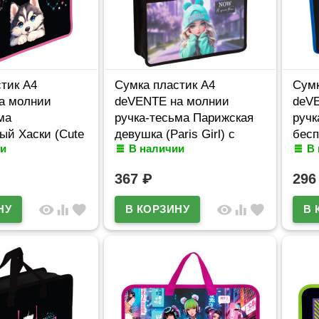
тик А4
Сумка пластик А4
Сумк
а молнии
deVENTE на молнии
deV
ма
ручка-тесьма Парижская
ручк
ый Хаски (Cute
девушка (Paris Girl) с
бесп
и
В наличии
В
расширением
расширением арт.8057503
Mode
7
арт.
367
₽
29
visibility
equalizer
favorite
visibility
equalizer
favorite