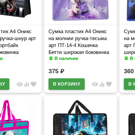
тик А4 Оникс
Сумка пластик А4 Оникс
Сумк
ручка-шнур арт
на молнии ручка-тесьма
на м
ортбайк
арт ПТ-14-4 Кошечка
арт 
ковинка
Бетти широкая боковинка
широ
и
В наличии
В
375
₽
36
visibility
equalizer
favorite
visibility
equalizer
favorite