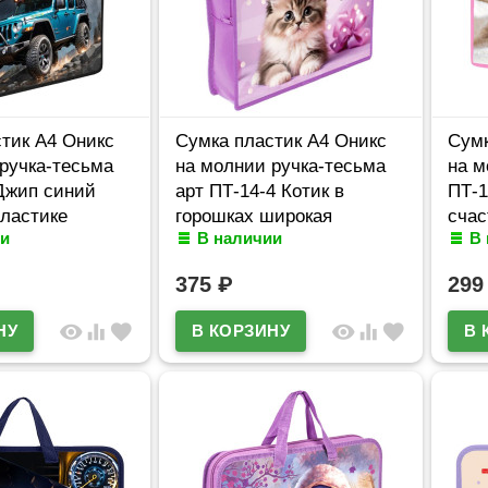
тик А4 Оникс
Сумка пластик А4 Оникс
Сумк
ручка-тесьма
на молнии ручка-тесьма
на м
Джип синий
арт ПТ-14-4 Котик в
ПТ-1
пластике
горошках широкая
счас
и
В наличии
В
боковинка
боко
375
₽
29
visibility
equalizer
favorite
visibility
equalizer
favorite