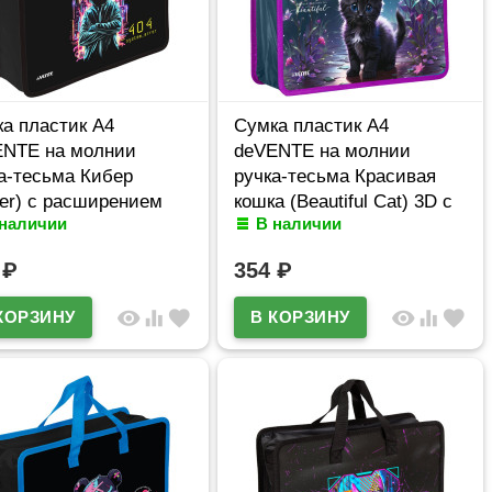
а пластик А4
Сумка пластик А4
ENTE на молнии
deVENTE на молнии
а-тесьма Кибер
ручка-тесьма Красивая
er) с расширением
кошка (Beautiful Cat) 3D с
 наличии
В наличии
8057516
расширением арт.8057553
3
₽
354
₽
visibility
equalizer
favorite
visibility
equalizer
favorite