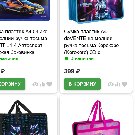
а пластик А4 Оникс
Сумка пластик А4
олнии ручка-тесьма
deVENTE на молнии
ПТ-14-4 Автоспорт
ручка-тесьма Корокоро
кая боковинка
(Korokoro) 3D с
 наличии
В наличии
расширением арт.8057550
0
₽
399
₽
visibility
equalizer
favorite
visibility
equalizer
favorite