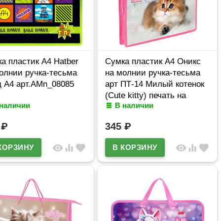
а пластик А4 Hatber
Сумка пластик А4 Оникс
олнии ручка-тесьма
на молнии ручка-тесьма
 А4 арт.AMn_08085
арт ПТ-14 Милый котенок
(Cute kitty) печать на
 наличии
В наличии
пластике
0
₽
345
₽
visibility
equalizer
favorite
visibility
equalizer
favorite