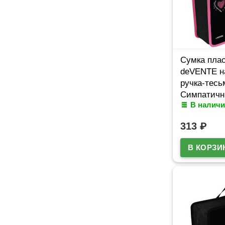
Сумка плас
deVENTE н
ручка-тесь
Симпатичн
В наличи
Husky) с 
арт.805751
313
₽