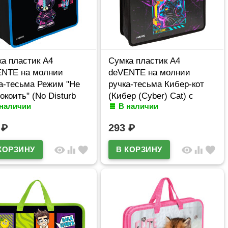
а пластик А4
Сумка пластик А4
ENTE на молнии
deVENTE на молнии
а-тесьма Режим "Не
ручка-тесьма Кибер-кот
окоить" (No Disturb
(Кибер (Cyber) Cat) с
 наличии
В наличии
) с расширением
расширением арт.8057537
8057530
6
₽
293
₽
visibility
equalizer
favorite
visibility
equalizer
favorite