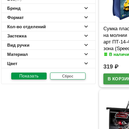
Бренд
Формат
Кол-во отделений
Сумка плас
на молнии 
Застежка
арт ПТ-14-
Вид ручки
зона (Spee
Материал
В наличи
боковинка
Цвет
319
₽
Сброс