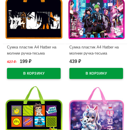
Сумка пластик А4 Hatber на
Сумка пластик А4 Hatber на
молнии ручка-тесьма
молнии ручка-тесьма
Аниме_Нежные чувства
арт.AMn_07083
199
439
427
₽
₽
₽
арт.AMn_08079
В наличии
В наличии