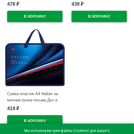
Роскошный автомобиль
Пушистый мишка
478
439
₽
₽
арт.AMn_08089
арт.AMn_07081
В наличии
В наличии
Сумка пластик А4 Hatber на
молнии ручка-тесьма Дух и
доблесть арт.AMn_07091
419
₽
В наличии
Мы используем куки-файлы (cookies) для вашего