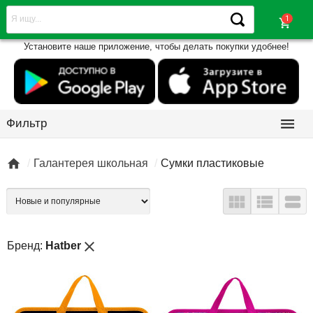
shopping_cart
Установите наше приложение, чтобы делать покупки удобнее!

Фильтр

Галантерея школьная
Сумки пластиковые



close
Бренд:
Hatber