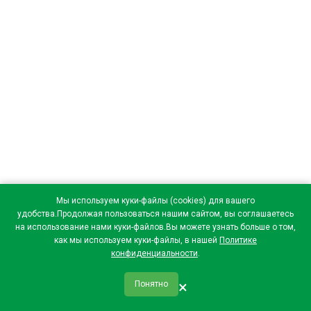
Мы используем куки-файлы (cookies) для вашего
удобства.Продолжая пользоваться нашим сайтом, вы соглашаетесь
на использование нами куки-файлов.Вы можете узнать больше о том,
как мы используем куки-файлы, в нашей
Политике
конфиденциальности
.
×
Понятно
qr_code
home
favorite
verified
person
Главная
Закладки
Мои купоны
Профиль