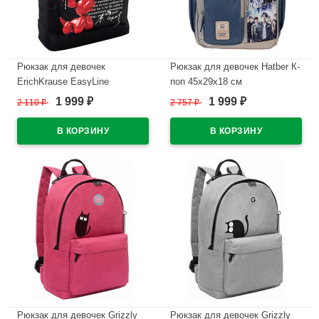
Рюкзак для девочек
Рюкзак для девочек Hatber К-
ErichKrause EasyLine
поп 45х29х18 см
Каштанка черный 39x13x29
арт.NRk_20004
1 999
1 999
2 110
₽
2 757
₽
₽
₽
см арт.63007
В наличии
В наличии
Рюкзак для девочек Grizzly
Рюкзак для девочек Grizzly