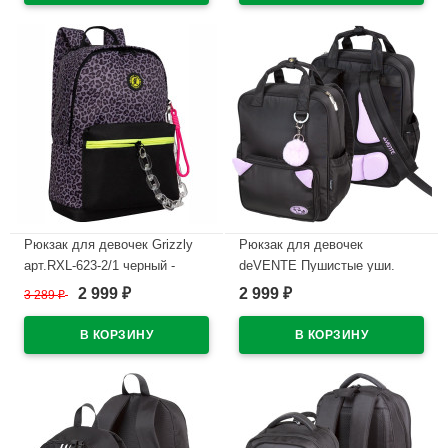
Рюкзак для девочек Grizzly
Рюкзак для девочек
арт.RXL-623-2/1 черный -
deVENTE Пушистые уши.
серый 26х38х12 см
Енот (Fluffy Ears. Raccoon)
2 999
2 999
3 289
₽
₽
₽
39х32х14 см арт.7033607
В наличии
В наличии