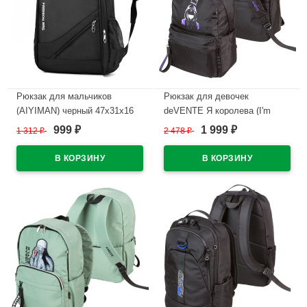
Рюкзак для мальчиков
Рюкзак для девочек
(AIYIMAN) черный 47х31х16
deVENTE Я королева (I'm
см арт.CC423_7538-1
Queen) 42x31x20 см
999
1 999
1 312
₽
2 478
₽
₽
₽
арт.7032595
В наличии
В наличии