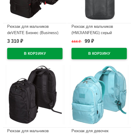
Рюкзак для мальчиков
Рюкзак для мальчиков
deVENTE Бизнес (Business)
(HWJIANFENG) серый
черный 44x31x14 см
42х25х15 см арт.CC312_626-7
3 310
99
₽
444
₽
₽
арт.7032374
В наличии
В наличии
Рюкзак для мальчиков
Рюкзак для девочек