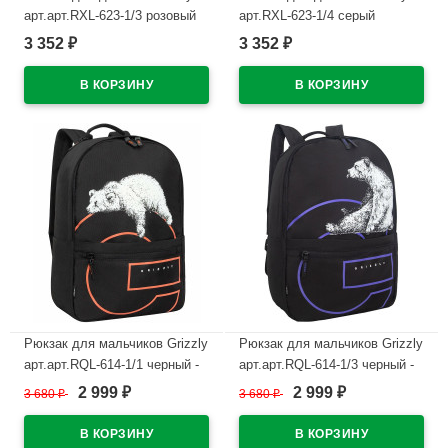
арт.арт.RXL-623-1/3 розовый
арт.RXL-623-1/4 серый
26х38х12 см
26х38х12 см
3 352
3 352
₽
₽
В наличии
В наличии
Рюкзак для мальчиков Grizzly
Рюкзак для мальчиков Grizzly
арт.арт.RQL-614-1/1 черный -
арт.арт.RQL-614-1/3 черный -
рыжий 30х43х14 см
фиолетовый 30х43х14 см
2 999
2 999
3 680
₽
3 680
₽
₽
₽
В наличии
В наличии