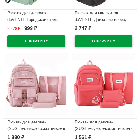
Рюкзак для девочек
Рюкзак для мальчиков
deVENTE Городской стиль
deVENTE Движение вперед
(Urban Style) 42x31x20 см
(Moving Forward) 44x31x20 см
999
2 747
2 478
₽
₽
₽
арт.7032598
арт.7036504
В наличии
В наличии
Рюкзак для девочек
Рюкзак для девочек
(SUGE)+сумка+косметичка+пенал
(SUGE)+сумка+косметичка+пена
розовый 30×14×46см
малиновый 31х13х42см
1 880
1 561
₽
₽