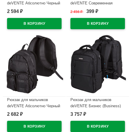
deVENTE Абсолютно Черный
deVENTE Современная
(TOTAL BLACK) 44x31x20 см
концепция мягкого (Modern
2 594
399
₽
2 456
₽
₽
арт.7032415
Concept Soft) 42x31x20 см
мятный арт.7032420
В наличии
В наличии
Рюкзак для мальчиков
Рюкзак для мальчиков
deVENTE Абсолютно Черный
deVENTE Бизнес (Business)
(TOTAL BLACK) 44x31x20 см
44x31x14 см арт.7032488
2 682
3 757
₽
₽
арт.7032485
В наличии
В наличии