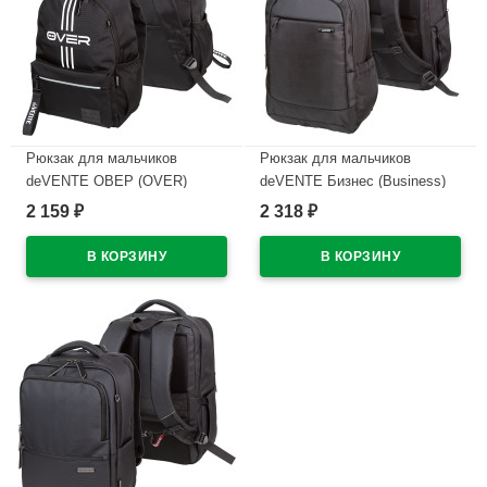
Рюкзак для мальчиков
Рюкзак для мальчиков
deVENTE ОВЕР (OVER)
deVENTE Бизнес (Business)
44x31x20 см арт.7032626
43x31x14 см арт.7032642
2 159
2 318
₽
₽
В наличии
В наличии