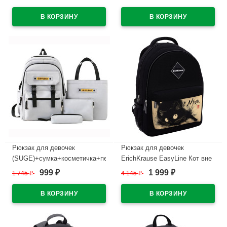
арт.CC444_SG5536-4
арт.CC444_SG5075-1
В наличии
В наличии
Рюкзак для девочек
Рюкзак для девочек
(SUGE)+сумка+косметичка+пенал
ErichKrause EasyLine Кот вне
серый 45х31х14см
фокуса черный 44x23x33 см
999
1 999
1 745
₽
4 145
₽
₽
₽
арт.CC444_SG5515-2
арт.62820
В наличии
В наличии