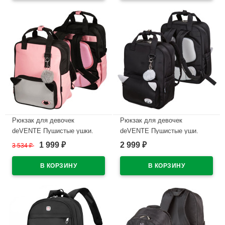
Рюкзак для девочек
Рюкзак для девочек
deVENTE Пушистые ушки.
deVENTE Пушистые уши.
Кошка (Fluffy Ears. Cat)
Кролик (Fluffy Ears. Rabbit)
1 999
2 999
3 534
₽
₽
₽
39х32х14 см арт.7033371
39х32х14 см арт.7033444
В наличии
В наличии