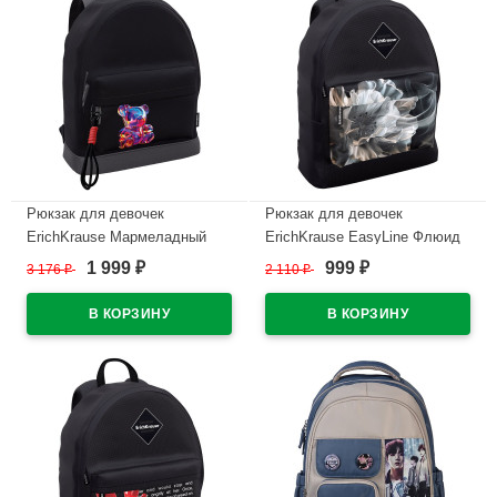
Рюкзак для девочек
Рюкзак для девочек
ErichKrause Мармеладный
ErichKrause EasyLine Флюид
мишка черный 41x13x31 см
черный 39x13x29 см
1 999
999
3 176
₽
2 110
₽
₽
₽
арт.63010
арт.62997
В наличии
В наличии