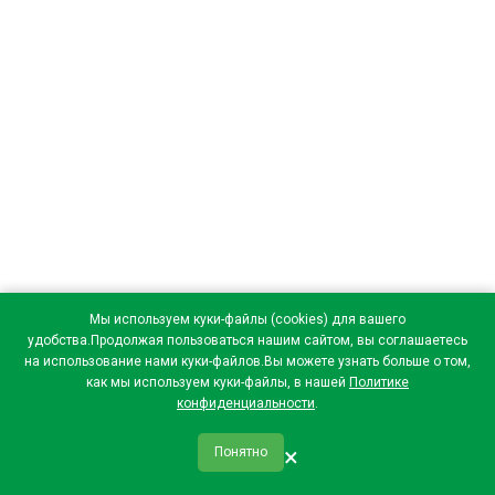
Мы используем куки-файлы (cookies) для вашего
удобства.Продолжая пользоваться нашим сайтом, вы соглашаетесь
на использование нами куки-файлов.Вы можете узнать больше о том,
как мы используем куки-файлы, в нашей
Политике
конфиденциальности
.
×
Понятно
qr_code
home
favorite
verified
person
Главная
Закладки
Мои купоны
Профиль