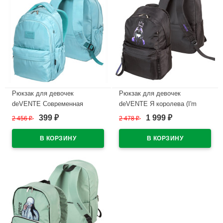
Рюкзак для девочек
Рюкзак для девочек
deVENTE Современная
deVENTE Я королева (I'm
концепция мягкого (Modern
Queen) 42x31x20 см
399
1 999
2 456
₽
2 478
₽
₽
₽
Concept Soft) 42x31x20 см
арт.7032595
мятный арт.7032420
В наличии
В наличии