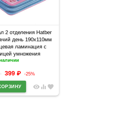
л 2 отделения Hatber
ачий день 190х110мм
цевая ламинация с
лицей умножения
 наличии
NPn_47099
399
₽
₽
-25%
visibility
equalizer
favorite