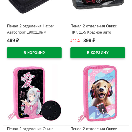
Пенал 2 отделения Hatber
Пенал 2 отделения Оникс
Автоспорт 190х110мм
ПКК 11-5 Красное авто
матовая ламинация 3D лак с
190х110мм ламинированный
499
399
₽
422
₽
₽
таблицей умножения
картон
арт.NPn_47092
В наличии
В наличии
Пенал 2 отделения Оникс
Пенал 2 отделения Оникс