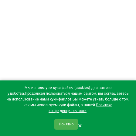
Мы используем куки-файлы (cookies) для вашего
удобства.Продолжая пользоваться нашим сайтом, вы соглашаетесь
на использование нами куки-файлов.Вы можете узнать больше о том,
как мы используем куки-файлы, в нашей
Политике
конфиденциальности
.
×
Понятно
qr_code
home
favorite
verified
person
Главная
Закладки
Мои купоны
Профиль