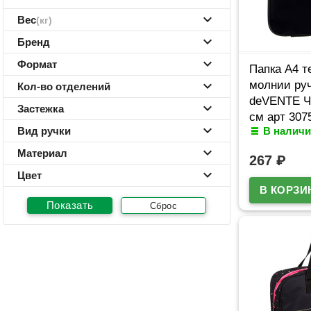
Вес
(кг)
Бренд
Формат
Папка А4 т
молнии ру
Кол-во отделений
deVENTE Ч
Застежка
см арт 307
Вид ручки
В наличи
Материал
267
₽
Цвет
Сброс