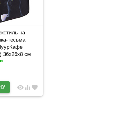
екстиль на
чка-тесьма
МуурКафе
) 36x26x8 см
и
7
visibility
equalizer
favorite