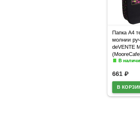
Папка А4 т
молнии ру
deVENTE 
(MooreCafe
В наличи
арт.805766
661
₽