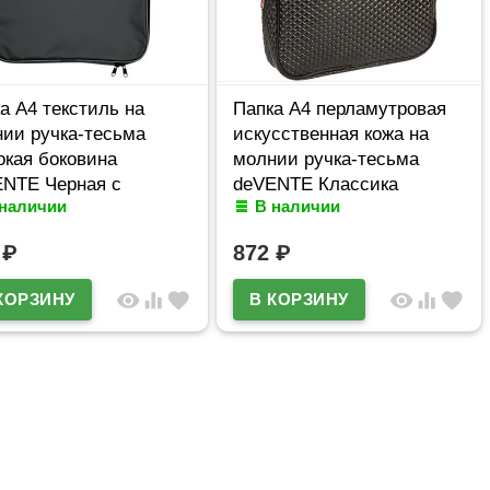
а А4 текстиль на
Папка А4 перламутровая
ии ручка-тесьма
искусственная кожа на
кая боковина
молнии ручка-тесьма
NTE Черная с
deVENTE Классика
 наличии
В наличии
улируемым ремнем
36x28x8 см арт.8054376
з плечо арт 3075931
9
₽
872
₽
visibility
equalizer
favorite
visibility
equalizer
favorite