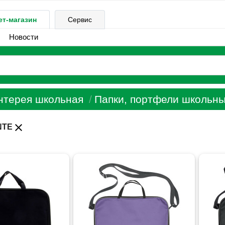
ет-магазин
Сервис
Новости
нтерея школьная
Папки, портфели школьн
close
NTE