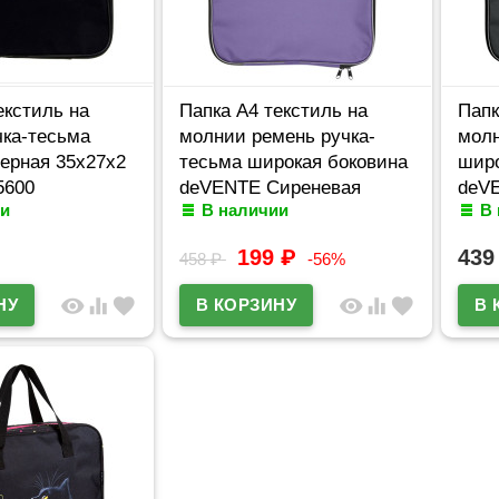
екстиль на
Папка А4 текстиль на
Папк
чка-тесьма
молнии ремень ручка-
молн
ерная 35x27x2
тесьма широкая боковина
широ
5600
deVENTE Сиреневая
deVE
и
В наличии
В
арт.3075120
рег
чере
199
₽
43
458
₽
-56%
visibility
equalizer
favorite
visibility
equalizer
favorite