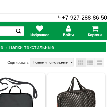
+7-927-288-86-50
Избранное
Войти
Корзина
ые
Папки текстильные
view_module
view_list
view_stream
Сортировать: