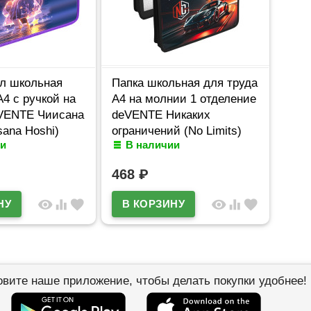
ал школьная
Папка школьная для труда
А4 с ручкой на
А4 на молнии 1 отделение
VENTE Чиисана
deVENTE Никаких
sana Hoshi)
ограничений (No Limits)
и
В наличии
0
арт.8057556
468
₽
visibility
equalizer
favorite
visibility
equalizer
favorite
овите наше приложение, чтобы делать покупки удобнее!