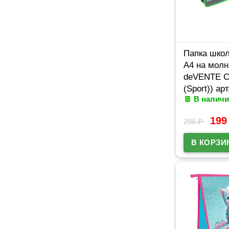
Папка школ
А4 на молн
deVENTE С
(Sport)) ар
В наличи
19
286
₽