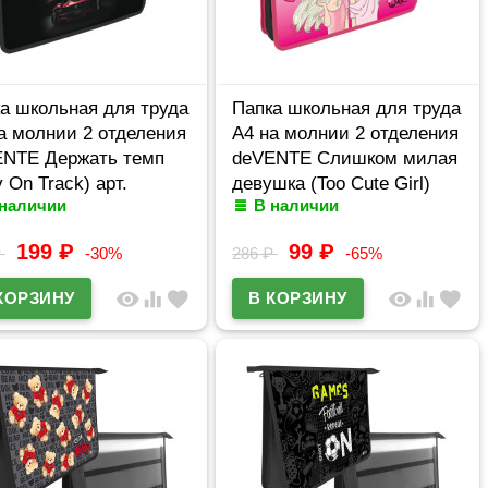
а школьная для труда
Папка школьная для труда
а молнии 2 отделения
А4 на молнии 2 отделения
ENTE Держать темп
deVENTE Слишком милая
y On Track) арт.
девушка (Too Cute Girl)
 наличии
В наличии
322
арт. 8054302
199
₽
99
₽
₽
-30%
286
₽
-65%
visibility
equalizer
favorite
visibility
equalizer
favorite