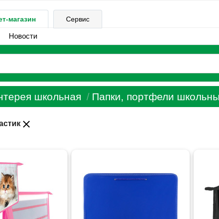
ет-магазин
Сервис
Новости
нтерея школьная
Папки, портфели школьн
close
астик