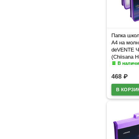
Папка школ
А4 на молн
deVENTE Ч
(Chiisana H
В наличи
арт.805755
468
₽