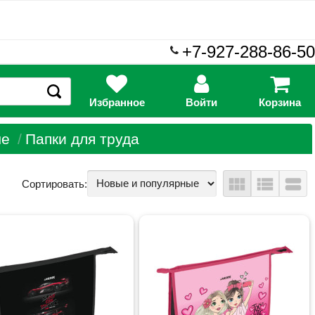
+7-927-288-86-50
Избранное
Войти
Корзина
ые
Папки для труда
view_module
view_list
view_stream
Сортировать: