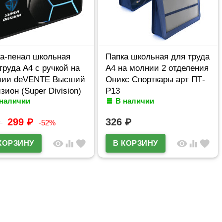
а-пенал школьная
Папка школьная для труда
труда А4 с ручкой на
А4 на молнии 2 отделения
нии deVENTE Высший
Оникс Спорткары арт ПТ-
зион (Super Division)
Р13
 наличии
В наличии
8057572
299
₽
326
₽
₽
-52%
visibility
equalizer
favorite
visibility
equalizer
favorite