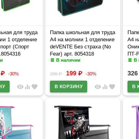
ьная для труда
Папка школьная для труда
Папк
ии 1 отделение
А4 на молнии 1 отделение
А4 н
порт (Спорт
deVENTE Без страха (No
Оник
т.8054316
Fear) арт. 8054318
ПТ-
и
В наличии
В
9
₽
199
₽
32
-30%
286
₽
-30%
visibility
equalizer
favorite
visibility
equalizer
favorite