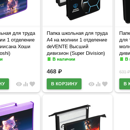
ьная для труда
Папка школьная для труда
Папк
ии 1 отделение
А4 на молнии 1 отделение
для 
иисана Хоши
deVENTE Высший
мол
oshi)
дивизион (Super Division)
диви
и
В наличии
В
9
арт.8057561
арт.
468
₽
631
visibility
equalizer
favorite
visibility
equalizer
favorite