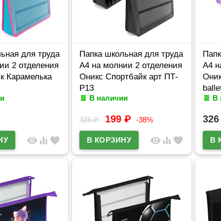
ьная для труда
Папка школьная для труда
Папк
ии 2 отделения
А4 на молнии 2 отделения
А4 н
к Карамелька
Оникс Спортбайк арт ПТ-
Оник
Р13
ball
и
В наличии
В
199
₽
32
326
₽
-38%
visibility
equalizer
favorite
visibility
equalizer
favorite