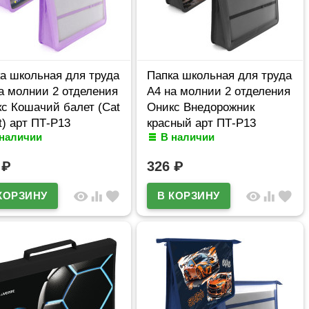
а школьная для труда
Папка школьная для труда
а молнии 2 отделения
А4 на молнии 2 отделения
с Кошачий балет (Cat
Оникс Внедорожник
et) арт ПТ-Р13
красный арт ПТ-Р13
 наличии
В наличии
6
₽
326
₽
visibility
equalizer
favorite
visibility
equalizer
favorite