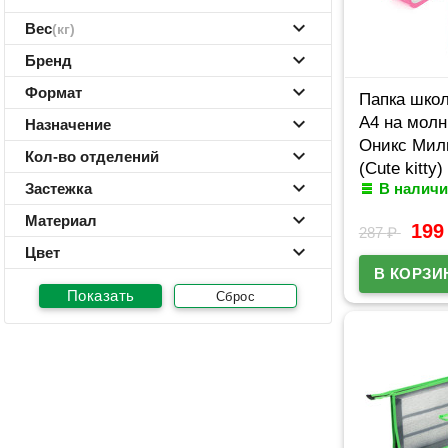
Вес
(кг)
Бренд
Формат
Папка школ
А4 на молн
Назначение
Оникс Мил
Кол-во отделений
(Cute kitty
Застежка
В наличи
Материал
19
287
₽
Цвет
Сброс