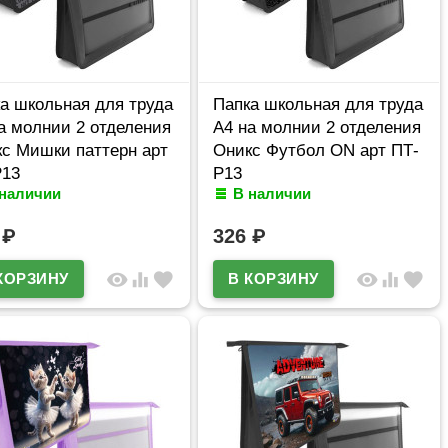
а школьная для труда
Папка школьная для труда
а молнии 2 отделения
А4 на молнии 2 отделения
с Мишки паттерн арт
Оникс Футбол ON арт ПТ-
Р13
Р13
 наличии
В наличии
6
₽
326
₽
visibility
equalizer
favorite
visibility
equalizer
favorite