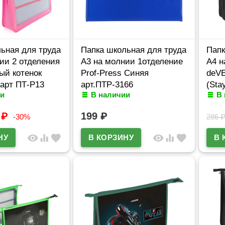
ьная для труда
Папка школьная для труда
Папк
ии 2 отделения
А3 на молнии 1отделение
А4 н
ый котенок
Prof-Press Синяя
deV
) арт ПТ-Р13
арт.ПТР-3166
(Sta
и
В наличии
В
8054
9
₽
199
₽
-30%
286
visibility
equalizer
favorite
visibility
equalizer
favorite