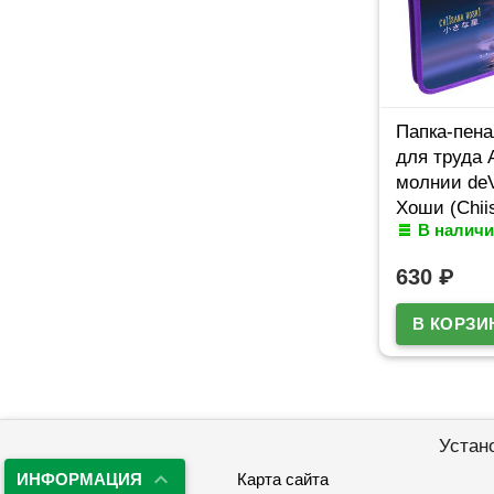
Папка-пен
для труда 
молнии de
Хоши (Chii
В наличи
арт.805757
630
₽
Устан
ИНФОРМАЦИЯ
Карта сайта