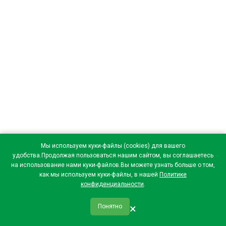
Мы используем куки-файлы (cookies) для вашего
удобства.Продолжая пользоваться нашим сайтом, вы соглашаетесь
на использование нами куки-файлов.Вы можете узнать больше о том,
как мы используем куки-файлы, в нашей
Политике
конфиденциальности
.
×
Понятно
qr_code
home
favorite
verified
person
Главная
Закладки
Мои купоны
Профиль