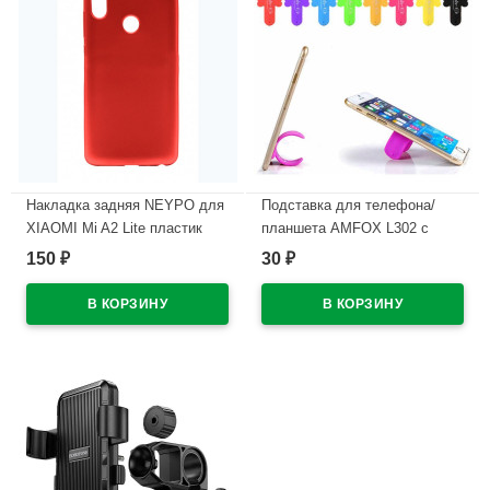
Накладка задняя NEYPO для
Подставка для телефона/
XIAOMI Mi A2 Lite пластик
планшета AMFOX L302 с
красный
регулировкой угла наклона,
150
30
₽
₽
цв.белый
В наличии
В наличии