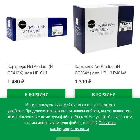
Картридж NetProduct (N-
Картридж NetProduct (N-
CF413X) для HP CLJ
CC364A) для HP LJ P4014/
M452DW/DN/NW/M477FDW/477DN/477FNW
P4015/ P4515, 10K
1 480
1 300
₽
₽
красный 5000 стр.
В наличии
В наличии
Мы используем куки-файлы (cookies) для вашего
удобства.Продолжая пользоваться нашим сайтом, вы соглашаетесь
на использование нами куки-файлов.Вы можете узнать больше о том,
как мы используем куки-файлы, в нашей
Политике
конфиденциальности
.