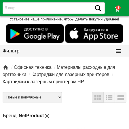
shopping_cart
Установите наше приложение, чтобы делать покупки удобнее!

Фильтр

Офисная техника
Материалы расходные для
оргтехники
Картриджи для лазерных принтеров
Картриджи к лазерным принтерам НР



close
Бренд:
NetProduct