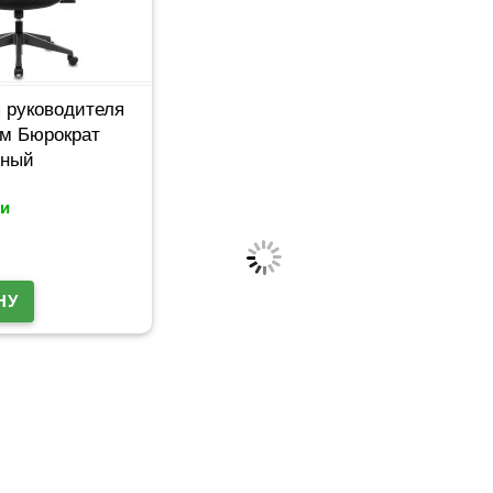
 руководителя
ам Бюрократ
рный
и