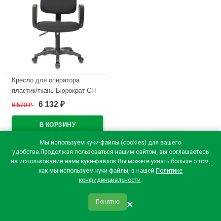
Кресло для оператора
пластик/ткань Бюрократ CH-
1300N черный
6 132
6 570
₽
₽
В наличии
Мы используем куки-файлы (cookies) для вашего
удобства.Продолжая пользоваться нашим сайтом, вы соглашаетесь
на использование нами куки-файлов.Вы можете узнать больше о том,
как мы используем куки-файлы, в нашей
Политике
конфиденциальности
.
×
Понятно
qr_code
home
favorite
verified
person
Главная
Закладки
Мои купоны
Профиль