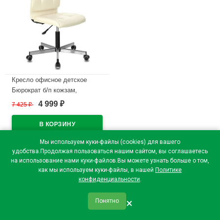
Кресло офисное детское
Бюрократ б/п кожзам,
бежевый Orion-10 CH-330M
4 999
7 425
₽
₽
В наличии
Мы используем куки-файлы (cookies) для вашего
удобства.Продолжая пользоваться нашим сайтом, вы соглашаетесь
на использование нами куки-файлов.Вы можете узнать больше о том,
как мы используем куки-файлы, в нашей
Политике
конфиденциальности
.
×
Понятно
qr_code
home
favorite
verified
person
Главная
Закладки
Мои купоны
Профиль