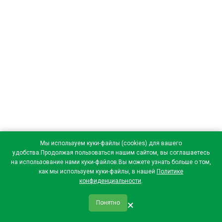
Мы используем куки-файлы (cookies) для вашего
удобства.Продолжая пользоваться нашим сайтом, вы соглашаетесь
на использование нами куки-файлов.Вы можете узнать больше о том,
как мы используем куки-файлы, в нашей
Политике
конфиденциальности
.
×
Понятно
qr_code
home
favorite
verified
person
Главная
Закладки
Мои купоны
Профиль