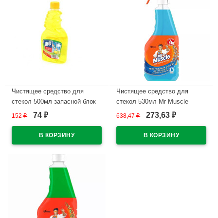
Чистящее средство для
Чистящее средство для
стекол 500мл запасной блок
стекол 530мл Mr Muscle
Help Лимон
запасной блок После дождя
74
273,63
152
₽
638,47
₽
₽
₽
(Синий) (Ст.12)
В наличии
В наличии