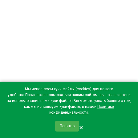
Мы используем куки-файлы (cookies) для вашего
удобства.Продолжая пользоваться нашим сайтом, вы соглашаетесь
на использование нами куки-файлов.Вы можете узнать больше о том,
как мы используем куки-файлы, в нашей
Политике
конфиденциальности
.
×
Понятно
qr_code
home
favorite
verified
person
Главная
Закладки
Мои купоны
Профиль