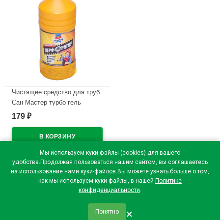
Чистящее средство для труб
Сан Мастер турбо гель
1000мл
179
₽
В наличии
Мы используем куки-файлы (cookies) для вашего
удобства.Продолжая пользоваться нашим сайтом, вы соглашаетесь
на использование нами куки-файлов.Вы можете узнать больше о том,
как мы используем куки-файлы, в нашей
Политике
конфиденциальности
.
×
Понятно
qr_code
home
favorite
verified
person