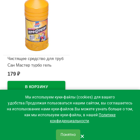
Чистящее средство для труб
Сан Мастер турбо гель
1000мл
179
₽
В наличии
Мы используем куки-файлы (cookies) для вашего
удобства.Продолжая пользоваться нашим сайтом, вы соглашаетесь
на использование нами куки-файлов.Вы можете узнать больше о том,
как мы используем куки-файлы, в нашей
Политике
конфиденциальности
.
×
Понятно
qr_code
home
favorite
verified
person