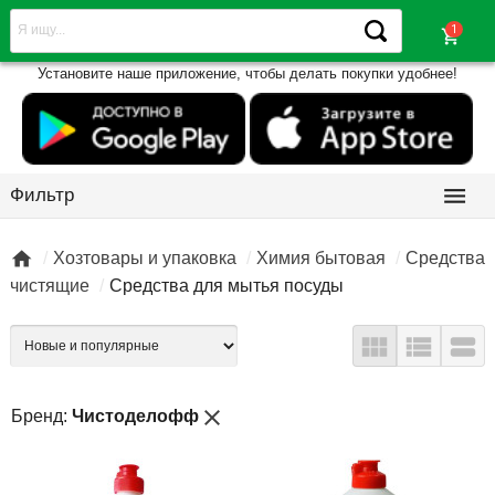
shopping_cart
Установите наше приложение, чтобы делать покупки удобнее!

Фильтр

Хозтовары и упаковка
Химия бытовая
Средства
чистящие
Средства для мытья посуды



close
Бренд:
Чистоделофф