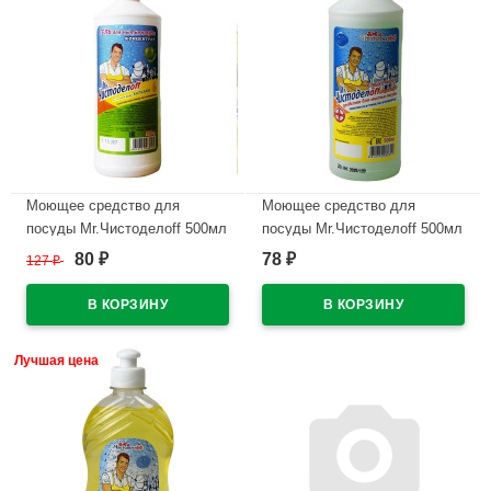
Моющее средство для
Моющее средство для
посуды Mr.Чистоделоff 500мл
посуды Mr.Чистоделоff 500мл
гель/бальзам (Аналог КАПЛЯ)
антибак гель
80
78
127
₽
₽
₽
(Ст.20) СВЗХ
В наличии
В наличии
Лучшая цена