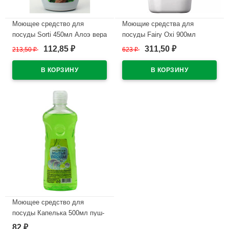
Моющее средство для
Моющие средства для
посуды Sorti 450мл Алоэ вера
посуды Fairy Oxi 900мл
(ст.20)
сочный лимон
112,85
311,50
213,50
₽
623
₽
₽
₽
В наличии
В наличии
Моющее средство для
посуды Капелька 500мл пуш-
пул Флор (Ст.15)
82
₽