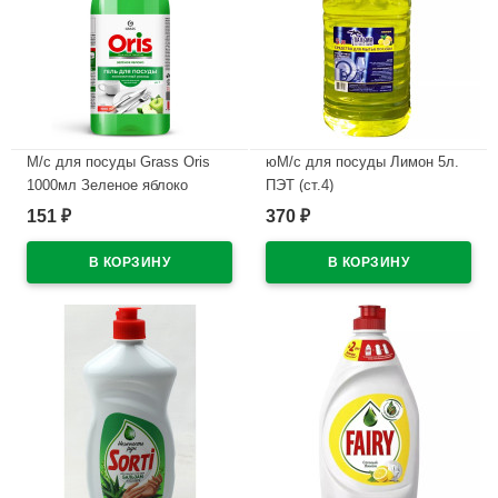
М/с для посуды Grass Oris
юМ/с для посуды Лимон 5л.
1000мл Зеленое яблоко
ПЭТ (ст.4)
ЭКОНОМ (Ст.)
151
370
₽
₽
В наличии
В наличии