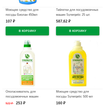
Моющее средство для
Таблетки для посудомоечных
посуды Биолан 450мл
машин Synergetic 25 шт.
Глицерин и Ромашка
арт.102025 (Ст.12)
107
587,62
₽
₽
В наличии
В наличии
Ополаскиватель для
Моющее средство для
посудомоечных машин
посуды Synergetic 500 мл
Synergetic 750мл арт.102750
Лимон арт. 103051/14
253
160
522
₽
₽
₽