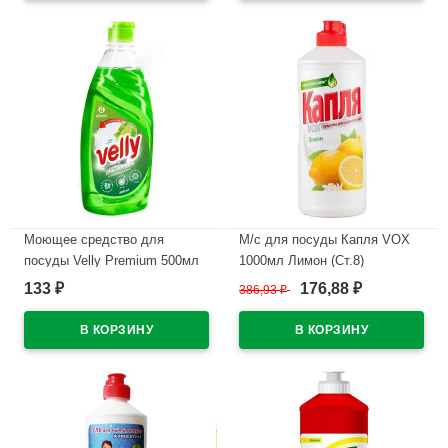
В наличии
Моющее средство для
М/с для посуды Капля VOX
посуды Velly Premium 500мл
1000мл Лимон (Ст.8)
лайм и мята Grass арт.125423
133
176,88
₽
386,93
₽
₽
В наличии
(Ст.8)
В наличии