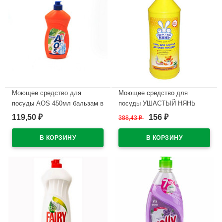
Моющее средство для
Моющее средство для
посуды АОS 450мл бальзам в
посуды УШАСТЫЙ НЯНЬ
ассортименте
500мл Ромашка
119,50
156
₽
388,43
₽
₽
В наличии
В наличии