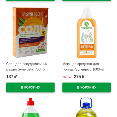
Соль для посудомоечных
Моющее средство для
машин Synergetic 750 гр
посуды Synergetic 1000мл
арт.102752 (Ст.12)
Апельсин арт.103056/14
137
275
₽
567
₽
₽
(Ст.14)
В наличии
В наличии