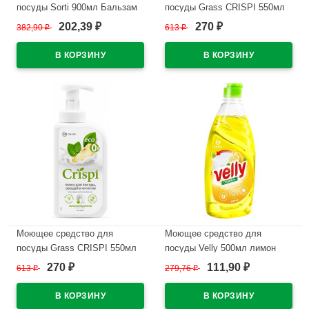
посуды Sorti 900мл Бальзам
посуды Grass CRISPI 550мл
Ромашка
ПЕНКА с ценными маслами
202,39
270
382,90
₽
613
₽
₽
₽
белого хлопка арт.125454
В наличии
В наличии
Моющее средство для
Моющее средство для
посуды Grass CRISPI 550мл
посуды Velly 500мл лимон
ПЕНКА с соком груши и
Grass арт.125426 (Ст.8)
270
111,90
613
₽
279,76
₽
₽
₽
экстрактом базилика
В наличии
арт.125455