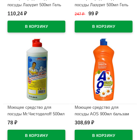
посуды Лазурит 500мл Гель
посуды Лазурит 500мл Гель
Яблоко
Лимон и барбарис (Ст.15)
110,24
99
₽
247
₽
₽
В наличии
В наличии
Моющее средство для
Моющее средство для
посуды Mr.Чистоделоff 500мл
посуды AOS 900мл бальзам
антибак гель
Ромашка и Витамин Е (Ст.12)
78
308,69
₽
₽
В наличии
В наличии