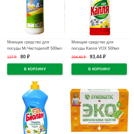
Моющее средство для
Моющее средство для
посуды Mr.Чистоделоff 500мл
посуды Капля VOX 500мл
гель/бальзам (Аналог КАПЛЯ)
Лимон
80
93,44
127
₽
204,40
₽
₽
₽
(Ст.20) СВЗХ
В наличии
В наличии