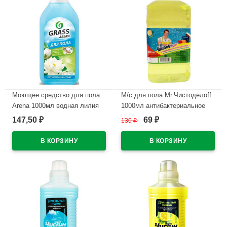
Моющее средство для пола
М/с для пола Mr.Чистоделоff
Arena 1000мл водная лилия
1000мл антибактериальное
Grass арт.125184
СВЗХ (Ст.12)
147,50
69
₽
130
₽
₽
В наличии
В наличии