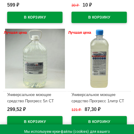
канистра в ассортименте
пуш-пул
599
10
₽
30
₽
₽
(Ст.3)
В наличии
В наличии
Лучшая цена
Лучшая цена
Универсальное моющее
Универсальное моющее
средство Прогресс 5л СТ
средство Прогресс 1литр СТ
ПЭТ
ПЭТ
299,52
87,30
₽
121
₽
₽
В наличии
В наличии
Мы используем куки-файлы (cookies) для вашего