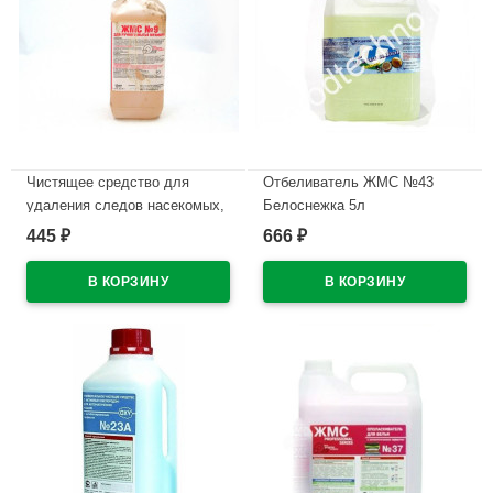
Чистящее средство для
Отбеливатель ЖМС №43
удаления следов насекомых,
Белоснежка 5л
скотча, маркеров ЖМС №27
445
666
₽
₽
В наличии
1000мл
В наличии