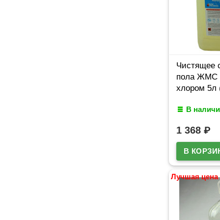
Чистящее 
пола ЖМС 
хлором 5л 
В наличи
1 368
₽
Лучшая цена