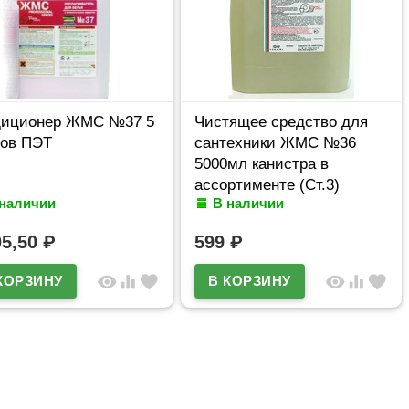
диционер ЖМС №37 5
Чистящее средство для
ров ПЭТ
сантехники ЖМС №36
5000мл канистра в
ассортименте (Ст.3)
 наличии
В наличии
05,50
₽
599
₽
visibility
equalizer
favorite
visibility
equalizer
favorite