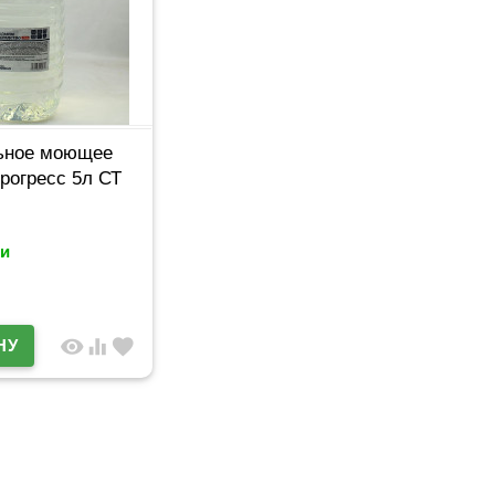
ьное моющее
рогресс 5л СТ
и
visibility
equalizer
favorite