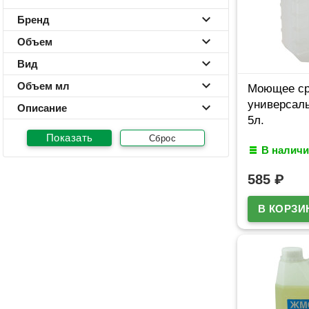
Бренд
Объем
Вид
Объем мл
Моющее ср
универсал
Описание
5л.
Сброс
В наличи
585
₽