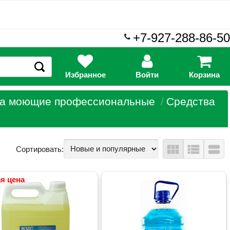
+7-927-288-86-50
Избранное
Войти
Корзина
ва моющие профессиональные
Средства
view_module
view_list
view_stream
Сортировать:
я цена