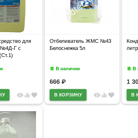
средство для
Отбеливатель ЖМС №43
Кон
№4Д-Г с
Белоснежка 5л
лит
(Ст.1)
и
В наличии
В
666
₽
1 3
visibility
equalizer
favorite
visibility
equalizer
favorite