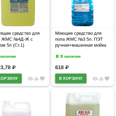
ящее средство для
Моющее средство для
а ЖМС №4Д-Ж с
пола ЖМС №3 5л. ПЭТ
ом 5л (Ст.1)
ручная+машинная мойка
 наличии
В наличии
23,78
₽
618
₽
visibility
equalizer
favorite
visibility
equalizer
favorite