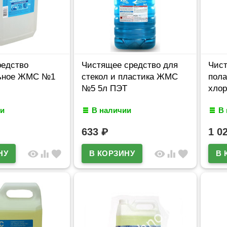
едство
Чистящее средство для
Чист
ьное ЖМС №1
стекол и пластика ЖМС
пол
№5 5л ПЭТ
хлор
и
В наличии
В
633
₽
1 0
visibility
equalizer
favorite
visibility
equalizer
favorite