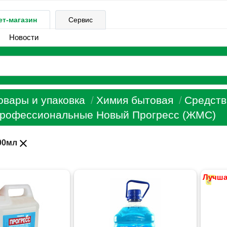
ет-магазин
Сервис
Новости
овары и упаковка
Химия бытовая
Средст
рофессиональные Новый Прогресс (ЖМС)
close
00мл
Лучша