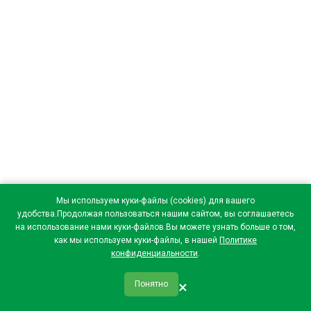
Мы используем куки-файлы (cookies) для вашего
удобства.Продолжая пользоваться нашим сайтом, вы соглашаетесь
на использование нами куки-файлов.Вы можете узнать больше о том,
как мы используем куки-файлы, в нашей
Политике
конфиденциальности
.
×
Понятно
qr_code
home
favorite
verified
person
Главная
Закладки
Мои купоны
Профиль