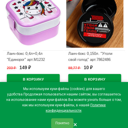
Ланч-бокс 0,4л+0,4л
Ланч-бокс 0,150л. "Утоли
"Единорог" арт.М1232
свой голод" арт.7862486
149
10
203
₽
88,77
₽
₽
₽
В наличии
В наличии
Мы используем куки-файлы (cookies) для вашего
удобства.Продолжая пользоваться нашим сайтом, вы соглашаетесь
на использование нами куки-файлов.Вы можете узнать больше о том,
как мы используем куки-файлы, в нашей
Политике
конфиденциальности
.
×
Понятно
qr_code
home
favorite
verified
person