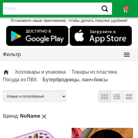
shopping_cart
Установите наше приложение, чтобы делать покупки удобнее!

Фильтр

Хозтовары и упаковка
Товары из пластика
Посуда из ПВХ
Бутербродницы, ланч-боксы



close
Бренд:
NoName