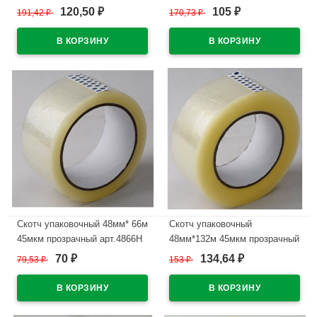
арт.48120Н10 (Ст.36)
120,50
105
191,42
₽
170,73
₽
₽
₽
В наличии
В наличии
Скотч упаковочный 48мм* 66м
Скотч упаковочный
45мкм прозрачный арт.4866Н
48мм*132м 45мкм прозрачный
арт.48132Н1 (Ст.36)
70
134,64
79,53
₽
153
₽
₽
₽
В наличии
В наличии