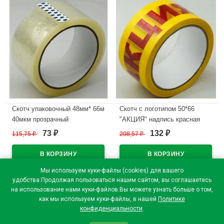
Скотч упаковочный 48мм* 66м
Скотч с логотипом 50*66
40мкм прозрачный
"АКЦИЯ" надпись красная
арт.486640Н
73
132
115,75
₽
208,57
₽
₽
₽
В наличии
В наличии
Мы используем куки-файлы (cookies) для вашего
удобства.Продолжая пользоваться нашим сайтом, вы соглашаетесь
на использование нами куки-файлов.Вы можете узнать больше о том,
как мы используем куки-файлы, в нашей
Политике
конфиденциальности
.