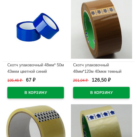
Скотч упаковочный 48мм* 50м
Скотч упаковочный
43мкм цветной синий
48мм*120м 40мкм темный
арт.483200
67
126,50
105,46
₽
201,04
₽
₽
₽
В наличии
В наличии