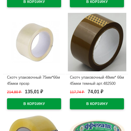
Скотч упаковочный 75мм*66м
Скотч упаковочный 48мм* 66м
45мкм прозр
45мкм темный арт.482500
135,01
74,01
214,80
₽
117,74
₽
₽
₽
В наличии
В наличии