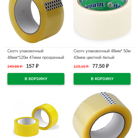
Скотч упаковочный
Скотч упаковочный 48мм* 50м
48мм*120м 47мкм прозрачный
43мкм цветной белый
арт.483600 (Ст.36)
арт.250/3
157
77,50
249,66
₽
123,10
₽
₽
₽
В наличии
В наличии