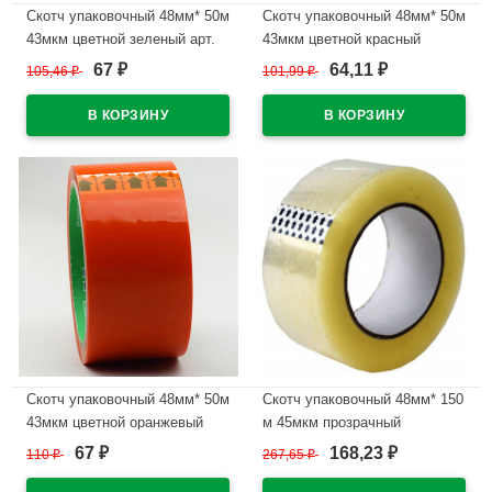
Скотч упаковочный 48мм* 50м
Скотч упаковочный 48мм* 50м
43мкм цветной зеленый арт.
43мкм цветной красный
67
64,11
105,46
₽
101,99
₽
₽
₽
В наличии
В наличии
Скотч упаковочный 48мм* 50м
Скотч упаковочный 48мм* 150
43мкм цветной оранжевый
м 45мкм прозрачный
(Ст.72)
67
168,23
110
₽
267,65
₽
₽
₽
В наличии
В наличии