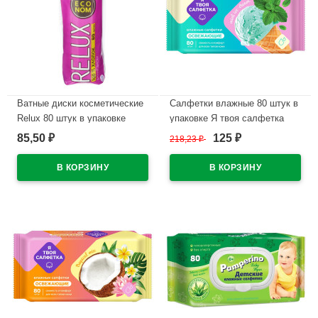
Ватные диски косметические
Салфетки влажные 80 штук в
Relux 80 штук в упаковке
упаковке Я твоя салфетка
Mint ice cream Освежающие
85,50
125
₽
218,23
₽
₽
В наличии
(Ст.20)
В наличии