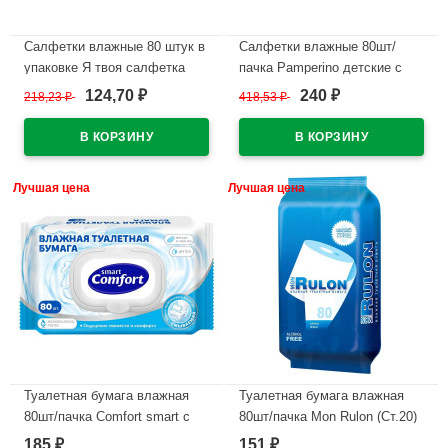
Салфетки влажные 80 штук в
Салфетки влажные 80шт/
упаковке Я твоя салфетка
пачка Pamperino детские с
Tropical mix Освежающие
крышкой (Ст.20)
124,70
240
218,23
₽
418,53
₽
₽
₽
(Ст.20)
В наличии
В наличии
Лучшая цена
Лучшая цена
Туалетная бумага влажная
Туалетная бумага влажная
80шт/пачка Comfort smart с
80шт/пачка Mon Rulon (Ст.20)
крышкой (Ст.20)
185
151
₽
₽