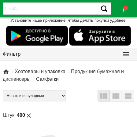
shopping_cart
Установите наше приложение, чтобы делать покупки удобнее!

Фильтр

Хозтовары и упаковка
Продукция бумажная и
диспенсеры
Салфетки



close
Штук:
400