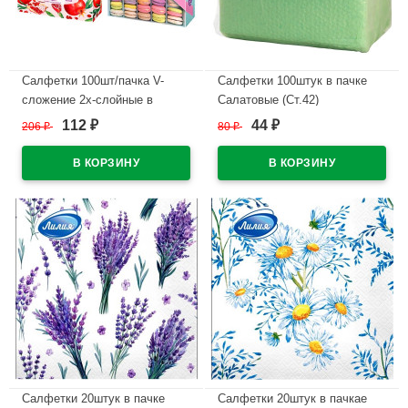
Салфетки 100шт/пачка V-
Салфетки 100штук в пачке
сложение 2х-слойные в
Салатовые (Ст.42)
гофрокоробе Ассорти (Ст.35)
112
44
206
₽
80
₽
₽
₽
В наличии
В наличии
Салфетки 20штук в пачке
Салфетки 20штук в пачкае