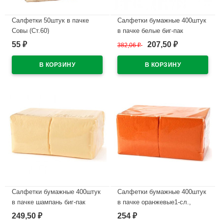
Салфетки 50штук в пачке
Салфетки бумажные 400штук
Совы (Ст.60)
в пачке белые биг-пак
55
207,50
₽
382,06
₽
₽
В наличии
В наличии
Салфетки бумажные 400штук
Салфетки бумажные 400штук
в пачке шампань биг-пак
в пачке оранжевые1-сл.,
размер 24*24 биг-пак (Ст.18)
249,50
254
₽
₽