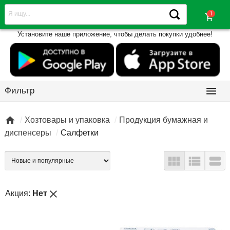
shopping_cart
Установите наше приложение, чтобы делать покупки удобнее!

Фильтр

Хозтовары и упаковка
Продукция бумажная и
диспенсеры
Салфетки



close
Акция:
Нет