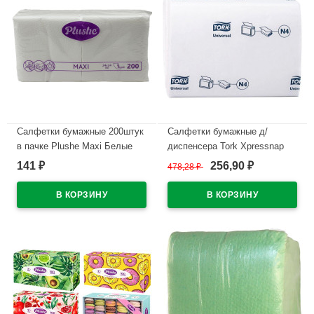
Салфетки бумажные 200штук
Салфетки бумажные д/
в пачке Plushe Maxi Белые
диспенсера Tork Xpressnap
N4 200л арт.10844
141
256,90
₽
478,28
₽
₽
В наличии
В наличии