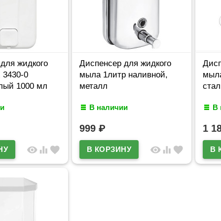
для жидкого
Диспенсер для жидкого
Дисп
 3430-0
мыла 1литр наливной,
мыл
лый 1000 мл
металл
стал
и
В наличии
В
999
₽
1 1
visibility
equalizer
favorite
visibility
equalizer
favorite