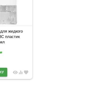
для жидкого
BC пластик
 мл
и
visibility
equalizer
favorite