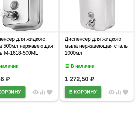
енсер для жидкого
Диспенсер для жидкого
а 500мл нержавеющая
мыла нержавеющая сталь
ь M-1618-500ML
1000мл
 наличии
В наличии
86
₽
1 272,50
₽
visibility
equalizer
favorite
visibility
equalizer
favorite