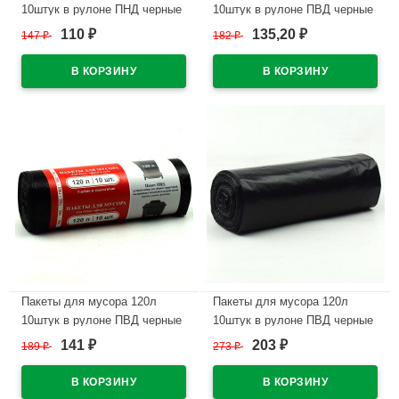
10штук в рулоне ПНД черные
10штук в рулоне ПВД черные
13 микрон б/эт
25 микрон б/эт
110
135,20
147
₽
182
₽
₽
₽
В наличии
В наличии
Пакеты для мусора 120л
Пакеты для мусора 120л
10штук в рулоне ПВД черные
10штук в рулоне ПВД черные
30 микрон б/эт
40 микрон б/эт
141
203
189
₽
273
₽
₽
₽
В наличии
В наличии