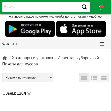
shopping_cart
Установите наше приложение, чтобы делать покупки удобнее!

Фильтр

Хозтовары и упаковка
Инвентарь уборочный
Пакеты для мусора



close
Объем:
120л