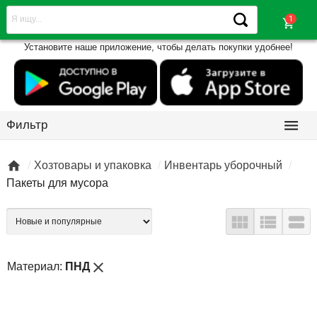
shopping_cart
Установите наше приложение, чтобы делать покупки удобнее!

Фильтр

Хозтовары и упаковка
Инвентарь уборочный
Пакеты для мусора



close
Материал:
ПНД