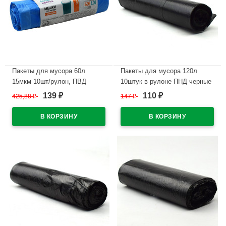
Пакеты для мусора 60л
Пакеты для мусора 120л
15мкм 10шт/рулон, ПВД
10штук в рулоне ПНД черные
синие "Белая кветка" (Ст.25)
13 микрон б/эт
139
110
425,88
₽
147
₽
₽
₽
В наличии
В наличии