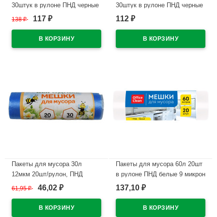
30штук в рулоне ПНД черные
30штук в рулоне ПНД черные
12 микрон Зайцы
8 микрон Пчела
117
112
138
₽
₽
₽
В наличии
В наличии
Пакеты для мусора 30л
Пакеты для мусора 60л 20шт
12мкм 20шт/рулон, ПНД
в рулоне ПНД белые 9 микрон
синие Пчела М (Ст.140)
46,02
137,10
61,95
₽
₽
₽
В наличии
В наличии