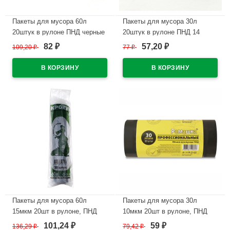
Пакеты для мусора 60л
Пакеты для мусора 30л
20штук в рулоне ПНД черные
20штук в рулоне ПНД 14
14 микрон б/эт
микрон б/эт
82
57,20
109,20
₽
77
₽
₽
₽
В наличии
В наличии
Пакеты для мусора 60л
Пакеты для мусора 30л
15мкм 20шт в рулоне, ПНД
10мкм 20шт в рулоне, ПНД
черные Ромашка (Ст.50
черные Ромашка
101,24
59
136,29
₽
79,42
₽
₽
₽