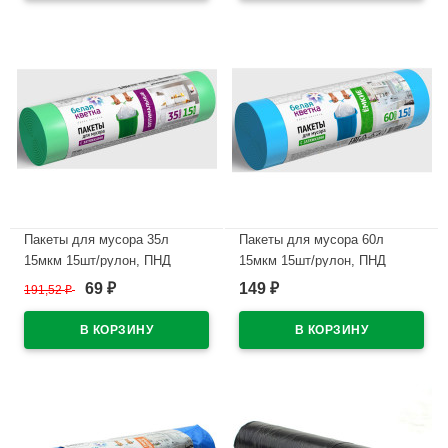
Пакеты для мусора 35л
Пакеты для мусора 60л
15мкм 15шт/рулон, ПНД
15мкм 15шт/рулон, ПНД
зеленые с завязками "Белая
синие "Белая кветка" (Ст.20)
69
149
191,52
₽
₽
₽
кветка" (Ст.40)
В наличии
В наличии