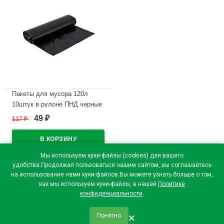
Пакеты для мусора 120л
10штук в рулоне ПНД черные
12 микрон
49
117
₽
₽
В наличии
Мы используем куки-файлы (cookies) для вашего
удобства.Продолжая пользоваться нашим сайтом, вы соглашаетесь
на использование нами куки-файлов.Вы можете узнать больше о том,
как мы используем куки-файлы, в нашей
Политике
конфиденциальности
.
×
Понятно
qr_code
home
favorite
verified
person