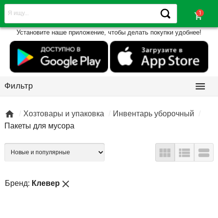
shopping_cart
Установите наше приложение, чтобы делать покупки удобнее!

Фильтр

Хозтовары и упаковка
Инвентарь уборочный
Пакеты для мусора



close
Бренд:
Клевер