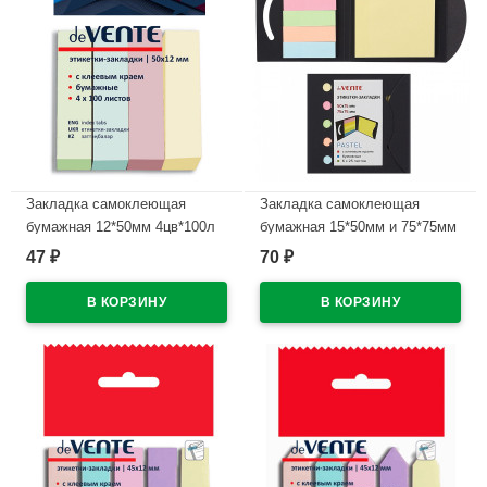
Закладка самоклеющая
Закладка самоклеющая
бумажная 12*50мм 4цв*100л
бумажная 15*50мм и 75*75мм
(deVENTE) пастель
6*25листов, 5цв пастель
47
70
₽
₽
арт.2011302
(deVENTE) арт.2011001
В наличии
В наличии