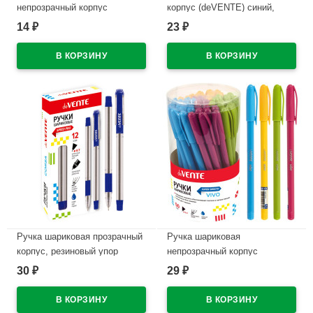
непрозрачный корпус
корпус (deVENTE) синий,
(deVENTE) Карамелька
0,7мм, игла, масло
14
23
₽
₽
полосатая, синий арт.5073410
арт.5070338
(Ст.)
В наличии
В наличии
Ручка шариковая прозрачный
Ручка шариковая
корпус, резиновый упор
непрозрачный корпус
(deVENTE) Корса (Corsa)
(deVENTE) Виво (Vivo) синий,
30
29
₽
₽
синий, 0,7мм, игла, масло
0,7мм, масло арт.5073710
арт.5073853 (Ст.)
(Ст.)