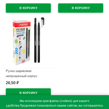
(EasyLine) синий, 0,7мм, игла
(EasyLine) красный, 0,7мм,
синий корпус арт.5073626
игла красный корпус
арт.5073628
В наличии
В наличии
Ручка шариковая
непрозрачный корпус
(deVENTE) Простые линии
26,50
₽
(EasyLine) черный, 0,7мм,
игла черный корпус
арт.5073627
Мы используем куки-файлы (cookies) для вашего
В наличии
удобства.Продолжая пользоваться нашим сайтом, вы соглашаетесь