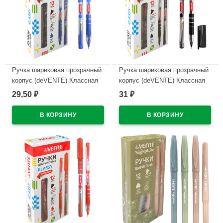
Ручка шариковая прозрачный
Ручка шариковая прозрачный
корпус (deVENTE) Классная
корпус (deVENTE) Классная
(Klassy) синий, 0,7мм, игла,
(Klassy) черный, 0,7мм, игла,
29,50
31
₽
₽
одноразовая арт.5073526
одноразовая арт.5073527
В наличии
В наличии