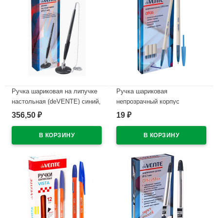
Ручка шариковая на липучке
Ручка шариковая
настольная (deVENTE) синий,
непрозрачный корпус
корпус черный с цепочкой
(deVENTE) Атлас (Atlas)
356,50
19
₽
₽
арт.5072303 (Ст288)
синий, 0,5мм, арт.5073309
(Ст.)
В наличии
В наличии