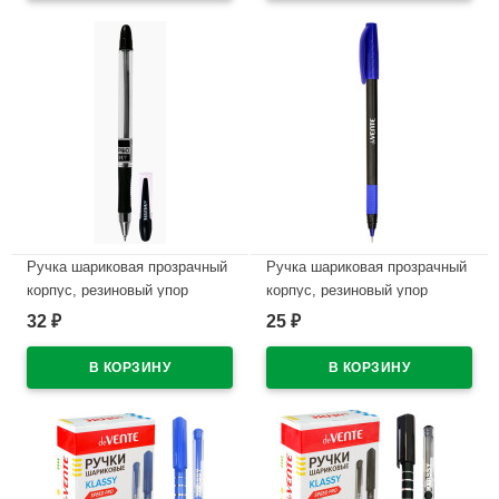
В наличии
В наличии
Ручка шариковая прозрачный
Ручка шариковая прозрачный
корпус, резиновый упор
корпус, резиновый упор
(deVENTE) Офисный
(deVENTE) Triolino Blacky
32
25
₽
₽
Максимум(Office Max)
серия Speed Pro синий,
черный, 0,7мм,игла, масло
0,7мм, игла, масло
арт.5073340 (Ст.)
арт.5073343 (Ст.)
В наличии
В наличии