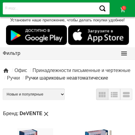
shopping_cart
Установите наше приложение, чтобы делать покупки удобнее!

Фильтр

Офис
Принадлежности письменные и чертежные
Ручки
Ручки шариковые неавтоматические



close
Бренд:
DeVENTE