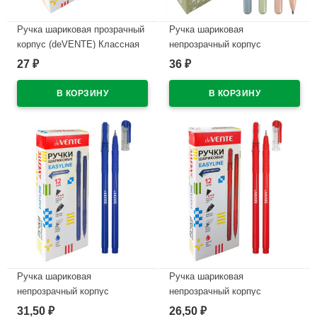
Ручка шариковая прозрачный
Ручка шариковая
корпус (deVENTE) Классная
непрозрачный корпус
(Klassy) красный, 0,7мм, игла,
(deVENTE) СигНАТУР
27
36
₽
₽
одноразовая арт.5073528
(sigNATURE) синий, 0,7мм,
масло арт.5073545 (Ст.)
В наличии
В наличии
Ручка шариковая
Ручка шариковая
непрозрачный корпус
непрозрачный корпус
(deVENTE) Простые линии
(deVENTE) Простые линии
31,50
26,50
₽
₽