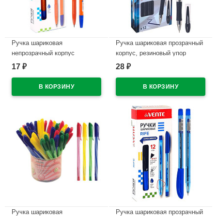
Ручка шариковая
Ручка шариковая прозрачный
непрозрачный корпус
корпус, резиновый упор
(deVENTE) Виста (Vista)
(deVENTE) Офисный
17
28
₽
₽
синий, 0,7мм, игла
Максимум (Office Max) синий,
арт.5073328
0,7мм, игла, масло (стержень
140мм) арт.5073809 (Ст.)
В наличии
В наличии
Ручка шариковая
Ручка шариковая прозрачный