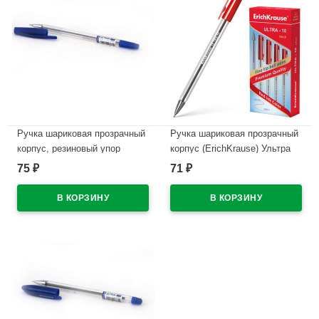
Ручка шариковая прозрачный
Ручка шариковая прозрачный
корпус, резиновый упор
корпус (ErichKrause) Ультра
(ErichKrause) Ультра (ULTRA)
(ULTRA) L-10 красный, 0,7мм,
75
71
₽
₽
L-10 синий, 0,7мм, игла
игла арт.39433 (Ст.12)
арт.13873 (Ст.12)
В наличии
В наличии