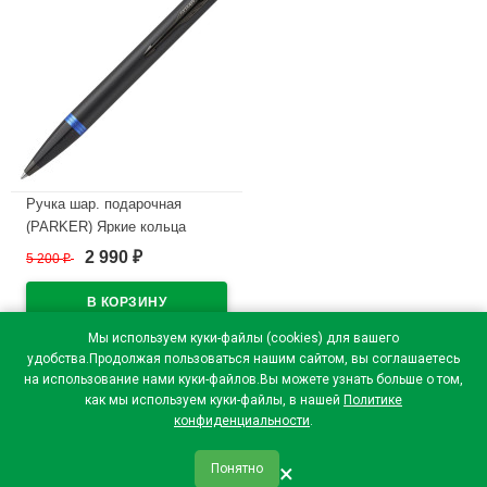
Ручка шар. подарочная
(PARKER) Яркие кольца
(Vibrant Rings) K315, черный
2 990
5 200
₽
₽
копус, подар. коробка
арт.1846261/2172941
В наличии
Мы используем куки-файлы (cookies) для вашего
удобства.Продолжая пользоваться нашим сайтом, вы соглашаетесь
на использование нами куки-файлов.Вы можете узнать больше о том,
как мы используем куки-файлы, в нашей
Политике
конфиденциальности
.
×
Понятно
qr_code
home
favorite
verified
person