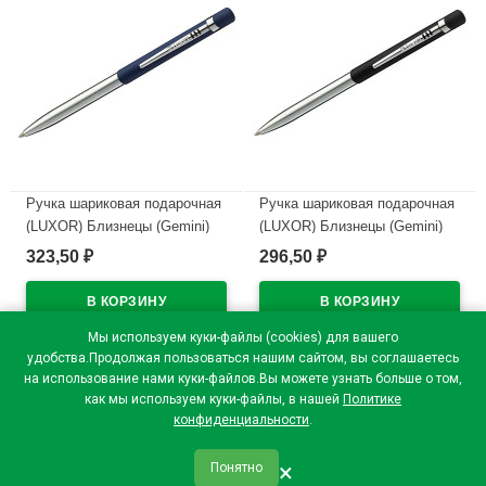
Ручка шариковая подарочная
Ручка шариковая подарочная
(LUXOR) Близнецы (Gemini)
(LUXOR) Близнецы (Gemini)
корпус синий/хром арт.2036
корпус черный/хром арт.2035
323,50
296,50
₽
₽
В наличии
В наличии
Мы используем куки-файлы (cookies) для вашего
удобства.Продолжая пользоваться нашим сайтом, вы соглашаетесь
на использование нами куки-файлов.Вы можете узнать больше о том,
как мы используем куки-файлы, в нашей
Политике
конфиденциальности
.
×
Понятно
qr_code
home
favorite
verified
person