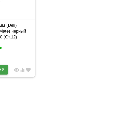
мм (Deli)
Mate) черный
0 (Ст.12)
и
visibility
equalizer
favorite