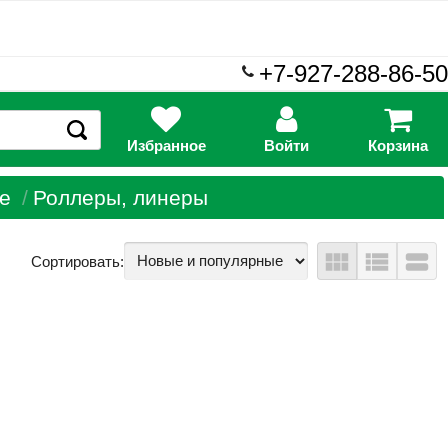
+7-927-288-86-50
Избранное
Войти
Корзина
е
Роллеры, линеры
view_module
view_list
view_stream
Сортировать: