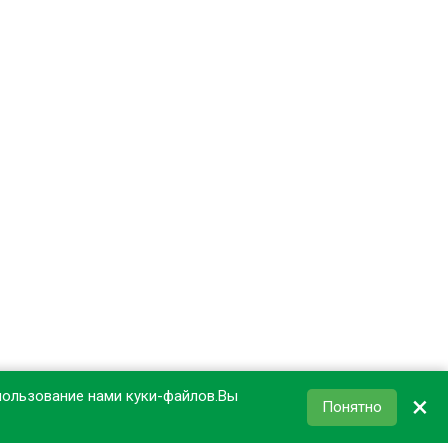
пользование нами куки-файлов.Вы
×
Понятно
КОРЗИНА
0
₽