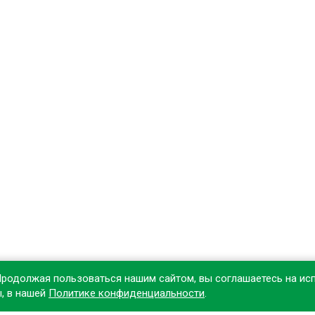
Продолжая пользоваться нашим сайтом, вы соглашаетесь на ис
ы, в нашей
Политике конфиденциальности
.
овите наше приложение, чтобы делать покупки удобнее!