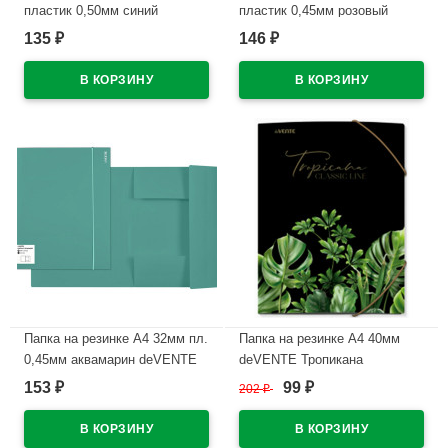
пластик 0,50мм синий
пластик 0,45мм розовый
Attomex арт.А4161-51 (Ст.50)
deVENTE Пастель (Pastel)
135
146
₽
₽
арт.3070802 (Ст.50)
В наличии
В наличии
Папка на резинке А4 32мм пл.
Папка на резинке А4 40мм
0,45мм аквамарин deVENTE
deVENTE Тропикана
Маранди (Marandi)
(Tropicana) арт.3070228
153
99
₽
202
₽
₽
арт.3070219
В наличии
В наличии