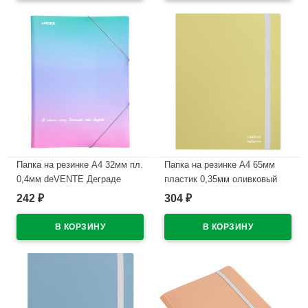
Папка на резинке А4 32мм пл.
Папка на резинке А4 65мм
0,4мм deVENTE Деграде
пластик 0,35мм оливковый
(Degrade) арт.3070311 (Ст.12)
deVENTE СигНАТУР
242
304
₽
₽
(sigNATURE) арт.3070501
В наличии
В наличии