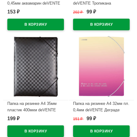
0,45мм аквамарин deVENTE
deVENTE Тропикана
Маранди (Marandi)
(Tropicana) арт.3070228
153
99
₽
202
₽
₽
арт.3070219
В наличии
В наличии
Папка на резинке А4 35мм
Папка на резинке А4 32мм пл.
пластик 400мкм deVENTE
0,4мм deVENTE Деграде
Тотал Блэк (Total Black)
(Degrade) арт.3070310 (Ст.12)
199
99
₽
151
₽
₽
арт.3070313 (Ст.60)
В наличии
В наличии