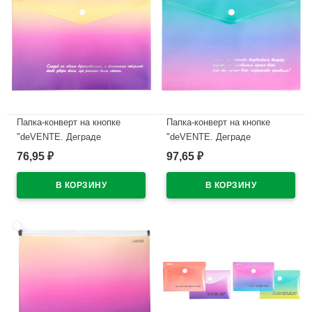
Папка-конверт на кнопке
Папка-конверт на кнопке
"deVENTE. Деграде
"deVENTE. Деграде
(Degrade)" A5 (240x180 мм)
(Degrade)" A5 (240x180 мм)
76,95
97,65
₽
₽
180 мкм, непрозрачная с
180 мкм, непрозрачная с
рисунком, тиснение фольгой
рисунком, тиснение фольгой
арт.3071315 (Ст.12)
арт.3071316 (Ст.12)
В наличии
В наличии