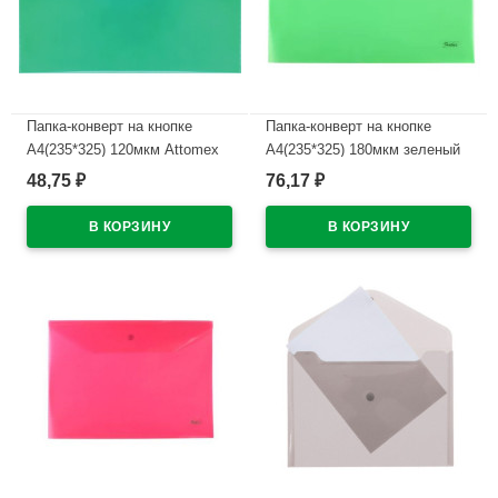
Папка-конверт на кнопке
Папка-конверт на кнопке
А4(235*325) 120мкм Attomex
А4(235*325) 180мкм зеленый
зеленая арт.3071817 (Ст.)
арт.AKk4_00004
48,75
76,17
₽
₽
В наличии
В наличии