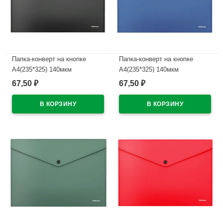
Папка-конверт на кнопке
Папка-конверт на кнопке
А4(235*325) 140мкм
А4(235*325) 140мкм
ErichKrause непрозрач.
ErichKrause непрозрач. синий
67,50
67,50
₽
₽
черный арт.50176 (Ст.12)
арт.50177 (Ст.12)
В наличии
В наличии