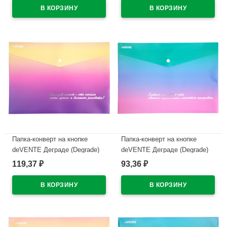
(Ст.60)
дизайном , индивидуальная
маркировка
В наличии
В наличии
Папка-конверт на кнопке
Папка-конверт на кнопке
deVENTE Деграде (Degrade)
deVENTE Деграде (Degrade)
A4 (335x240 мм) 180 мкм,
A4 (335x240 мм) 180 мкм,
119,37
93,36
₽
₽
непрозрачная с рисунком,
непрозрачная с рисунком,
тиснение фольгой
тиснение фольгой
арт.3071313 (Ст.12)
арт.3071314 (Ст.12)
В наличии
В наличии