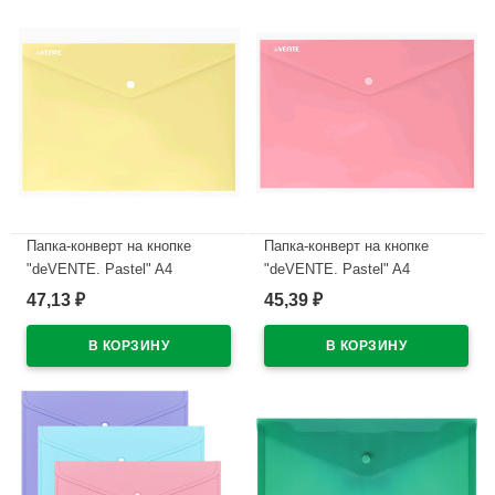
Папка-конверт на кнопке
Папка-конверт на кнопке
"deVENTE. Pastel" A4
"deVENTE. Pastel" A4
(330x235 мм) 180 мкм,
(330x235 мм) 180 мкм,
47,13
45,39
₽
₽
непрозрачная пастельная
непрозрачная пастельная
желтая, индивидуальная
розовая, индивидуальная
маркировка
маркировка
В наличии
В наличии