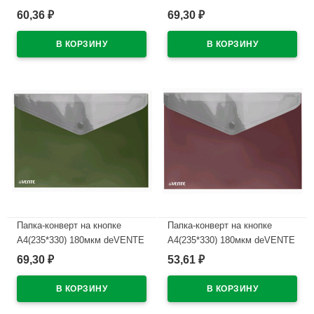
Маранди (Marandi.Dual)
Маранди (Marandi.Dual)
60,36
69,30
₽
₽
аквамар арт.3079316 (Ст.)
лаванда арт.3079317 (Ст.)
В наличии
В наличии
Папка-конверт на кнопке
Папка-конверт на кнопке
А4(235*330) 180мкм deVENTE
А4(235*330) 180мкм deVENTE
Маранди (Marandi.Dual)
Маранди (Marandi.Dual)
69,30
53,61
₽
₽
фисташк арт.3079318 (Ст.)
пыл.роза арт.3079319 (Ст.)
В наличии
В наличии