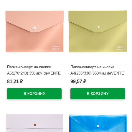
Папка-конверт на кнопке
Папка-конверт на кнопке
А5(170*240) 350мкм deVENTE
А4(235*330) 350мкм deVENTE
СигНАТУР (sigNATURE) роз
СигНАТУР (sigNATURE) олив
81,21
99,57
₽
₽
арт.3072512 (Ст.10/120)
арт.3072510 (Ст.10/120)
В наличии
В наличии