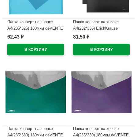
Папка-конверт на кнопке
Папка-конверт на кнопке
А4(235*325) 180мкм deVENTE
А4(232*333) ErichKrause
синий арт.3071407
Песок Акцент (Matt Accent)
62,43
81,50
₽
₽
арт.55883
В наличии
В наличии
Папка-конверт на кнопке
Папка-конверт на кнопке
А4(235*330) 180мкм deVENTE
А4(235*330) 180мкм deVENTE