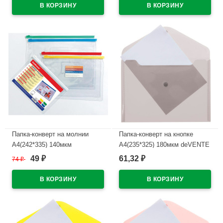
рт.3071213
В наличии
В наличии
Папка-конверт на молнии
Папка-конверт на кнопке
А4(242*335) 140мкм
А4(235*325) 180мкм deVENTE
ErichKrause прозрачная
прозрачная арт.3071405
49
61,32
74
₽
₽
₽
арт.2935
В наличии
В наличии