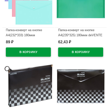
Папка-конверт на кнопке
Папка-конверт на кнопке
А4(232*333) 180мкм
А4(235*325) 180мкм deVENTE
ErichKrause Диагональ
зеленый арт.3071408
89
62,43
₽
₽
Пастель (Diagonal Pastel)
(Ст.100/1000)
ассорти арт.50322 (Ст.12)
В наличии
В наличии