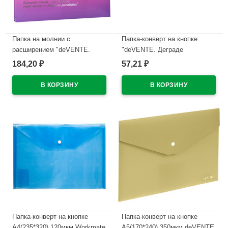
Папка на молнии с
Папка-конверт на кнопке
расширением "deVENTE.
"deVENTE. Деграде
Деграде (Degrade)" A4
(Degrade)" A7 (105x74 мм) 180
184,20
57,21
₽
₽
(320x240х25 мм) 180 мкм,
мкм, непрозрачная с
непрозрачная, с рисунком,
рисунком, тиснение фольгой
тиснение фольгой
арт.3071320 (Cт.12/360)
арт.3072340 (Ст.12)
В наличии
В наличии
Папка-конверт на кнопке
Папка-конверт на кнопке
А4(235*320) 120мкм Workmate
А5(170*240) 350мкм deVENTE