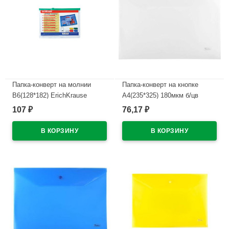
Папка-конверт на молнии
Папка-конверт на кнопке
В6(128*182) ErichKrause
А4(235*325) 180мкм б/цв
прозр. арт.4564 (Ст.12)
арт.AKk4_00000
107
76,17
₽
₽
В наличии
В наличии