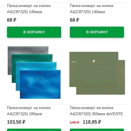
Папка-конверт на кнопке
Папка-конверт на кнопке
А4(235*325) 140мкм
А4(235*325) 140мкм
ErichKrause непрозрач.
ErichKrause непрозрач.
68
68
₽
₽
зеленый арт.50178 (Ст.12)
красный арт.50175 (Ст.12)
В наличии
В наличии
Папка-конверт на кнопке
Папка-конверт на кнопке
А4(235*325) 180мкм
А4(230*320) 350мкм deVENTE
ErichKrause Металлик
Маранди (Marandi)
103,50
118,95
₽
145
₽
₽
(Metallic) асс.арт.50319 (Ст.12)
фисташковый, внеш. карман