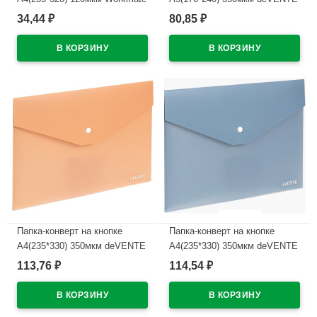
голубой (Ст.12/480)
СигНАТУР (sigNATURE) олив
34,44
80,85
₽
₽
арт.3072513 (Ст.10/120)
В наличии
В наличии
Папка-конверт на кнопке
Папка-конверт на кнопке
А4(235*330) 350мкм deVENTE
А4(235*330) 350мкм deVENTE
СигНАТУР (sigNATURE) роз
СигНАТУР (sigNATURE) син
113,76
114,54
₽
₽
арт.3072509 (Ст.10/120)
арт.3072511 (Ст.10/120)
В наличии
В наличии