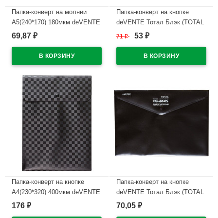
Папка-конверт на молнии
Папка-конверт на кнопке
А5(240*170) 180мкм deVENTE
deVENTE Тотал Блэк (TOTAL
Тотал Блэк (TOTAL BLACK)
BLACK) A4 (240*335мм) 180
69,87
53
₽
71
₽
₽
черная с дизайном
мкм, непрозрачная черная с
арт.3071327
дизайном , индивидуальная
маркировка
В наличии
В наличии
Папка-конверт на кнопке
Папка-конверт на кнопке
А4(230*320) 400мкм deVENTE
deVENTE Тотал Блэк (TOTAL
Тотал Блэк (Total Black),
BLACK) A4 (240*335мм) 180
176
70,05
₽
₽
внеш. карман арт.3071347
мкм, непрозрачная черная с