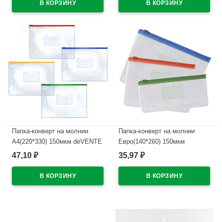
Папка-конверт на молнии
Папка-конверт на молнии
А4(220*330) 150мкм deVENTE
Евро(140*260) 150мкм
карман для визиток
deVENTE карман для визиток
47,10
35,97
₽
₽
арт.3072500 (Ст.12/300)
арт.3072502
В наличии
В наличии