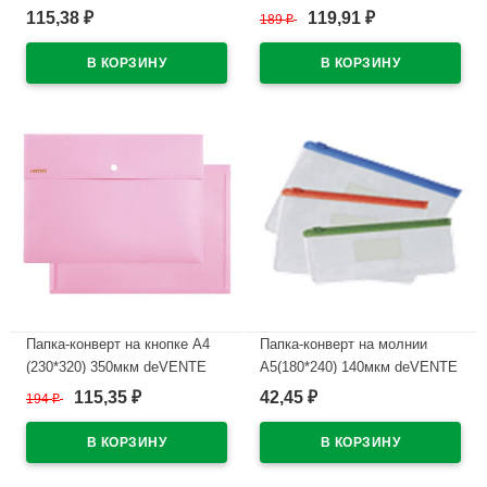
Пастель (Pastel) бирюзовый
Пастель (Pastel) сиреневый
115,38
119,91
₽
189
₽
₽
арт.3071852 (Ст.)
арт.3071854 (Ст.)
В наличии
В наличии
Папка-конверт на кнопке А4
Папка-конверт на молнии
(230*320) 350мкм deVENTE
А5(180*240) 140мкм deVENTE
Пастель (Pastel) розовый
115,35
42,45
194
₽
₽
₽
В наличии
арт.3071853
В наличии