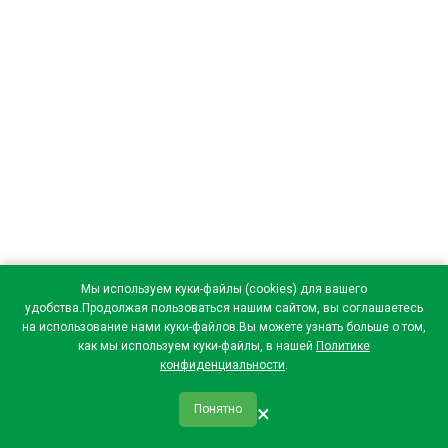
Мы используем куки-файлы (cookies) для вашего
удобства.Продолжая пользоваться нашим сайтом, вы соглашаетесь
на использование нами куки-файлов.Вы можете узнать больше о том,
как мы используем куки-файлы, в нашей
Политике
конфиденциальности
.
×
Понятно
qr_code
home
favorite
verified
person
Главная
Закладки
Мои купоны
Профиль