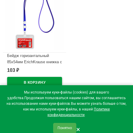
Бейдж горизантальный
85х54мм ErichKrause книжка с
клипсой на ленте арт.63725
103
₽
(Ст.50/600)
В наличии
Мы используем куки-файлы (cookies) для вашего
удобства.Продолжая пользоваться нашим сайтом, вы соглашаетесь
на использование нами куки-файлов.Вы можете узнать больше о том,
как мы используем куки-файлы, в нашей
Политике
конфиденциальности
.
×
Понятно
qr_code
home
favorite
verified
person